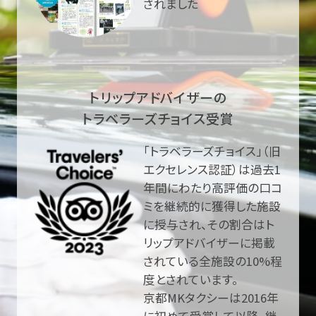
されました
トリップアドバイザーの
トラベラーズチョイス受賞
「トラベラーズチョイス」（旧
エクセレンス認証）は過去1
年間にわたり高評価の口コ
ミを継続的に獲得した施設
に授与され、その割合はト
リップアドバイザーに掲載
されている全施設の10%程
度とされています。
京都MKタクシーは2016年