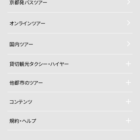
京都発バスツアー
オンラインツアー
国内ツアー
貸切観光タクシー・ハイヤー
貸切観光タクシー・ハイヤーTOP
車両ラインナップと料金
他都市のツアー
ご利用規約
札幌観光タクシーツアー
東京観光タクシーツアー
コンテンツ
沖縄ヨットクルーザー
ドライバー紹介
四季折々の京都紀行
規約・ヘルプ
大手旅行社パックツアー
募集型企画旅行約款
プライベートジャンボ空港送迎便
お支払い方法