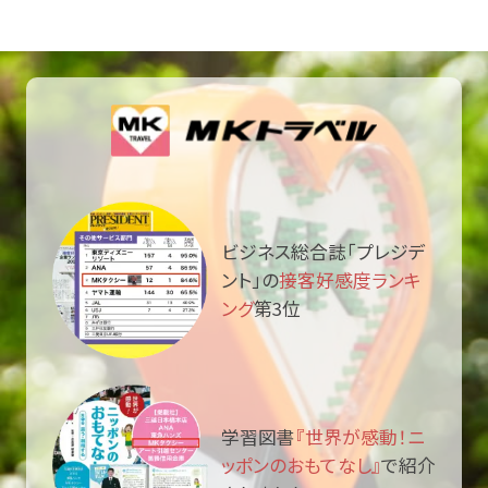
ビジネス総合誌「プレジデ
ント」の
接客好感度ランキ
ング
第3位
学習図書
『世界が感動！ニ
ッポンのおもてなし』
で紹介