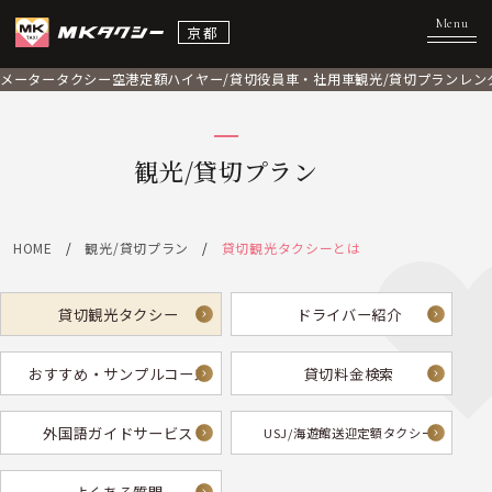
京都
メータータクシー
空港定額
ハイヤー/貸切
役員車・社用車
観光/貸切プラン
レン
観光/貸切プラン
HOME
観光/貸切プラン
貸切観光タクシーとは
貸切観光タクシー
ドライバー紹介
おすすめ・サンプルコース
貸切料金検索
外国語ガイドサービス
USJ/海遊館送迎定額タクシー