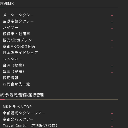
京都MK
メータータクシー
空港定額タクシー
ハイヤー
役員車・社用車
観光/貸切プラン
京都MKの取り組み
日本版ライドシェア
レンタカー
台湾（提携）
韓国（提携）
採用情報
お問合せ先一覧
旅行/観光/警備/運行管理
MKトラベルTOP
京都観光タクシーツアー
京都発バスツアー
Travel Center（京都駅八条口）