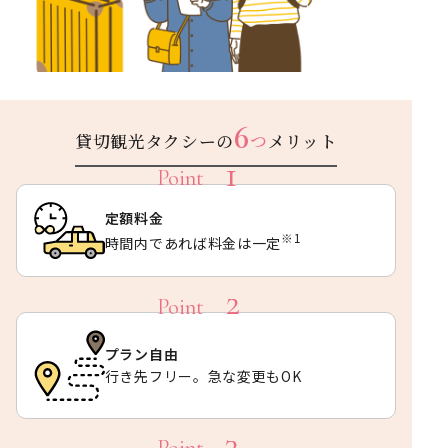
6
貸切観光タクシーの
つ
メリット
定額料金
※1
時間内であれば料金は一定
プラン自由
行き先フリー。急な変更もOK