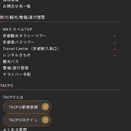
お問合せ先一覧
旅行/観光/警備/運行管理
MKトラベルTOP
京都観光タクシーツアー
京都発バスツアー
Travel Center（京都駅八条口）
レンタルきもの
観光バス
警備/運行管理
ドライバー手配
TACPO
TACPOとは
TACPO新規登録
TACPOログイン
よくある質問