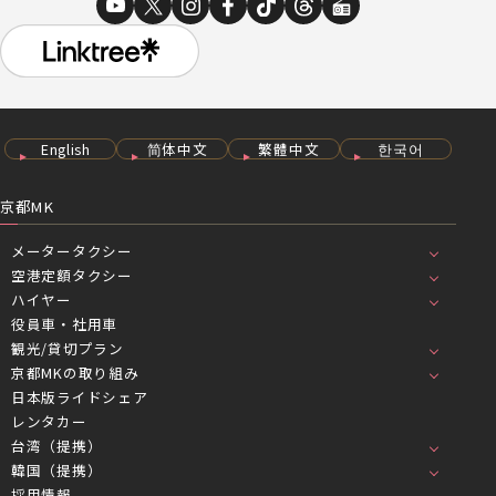
English
简体中文
繁體中文
한국어
京都MK
メータータクシー
空港定額タクシー
ハイヤー
役員車・社用車
観光/貸切プラン
京都MKの取り組み
日本版ライドシェア
レンタカー
台湾（提携）
韓国（提携）
採用情報