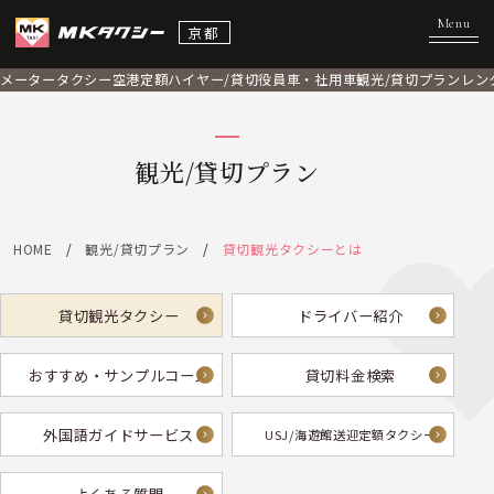
京都
メータータクシー
空港定額
ハイヤー/貸切
役員車・社用車
観光/貸切プラン
レン
観光/貸切プラン
HOME
観光/貸切プラン
貸切観光タクシーとは
貸切観光タクシー
ドライバー紹介
おすすめ・サンプルコース
貸切料金検索
外国語ガイドサービス
USJ/海遊館送迎定額タクシー