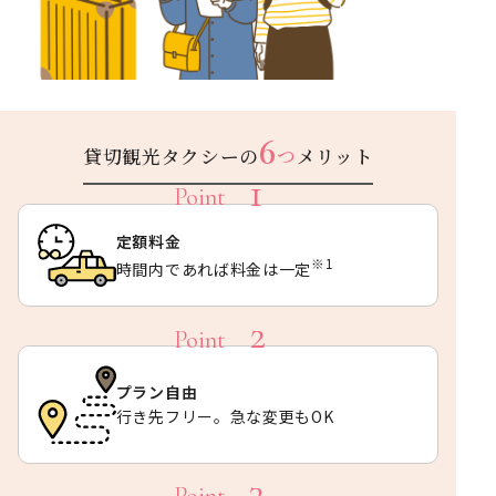
6
貸切観光タクシーの
つ
メリット
定額料金
※1
時間内であれば料金は一定
プラン自由
行き先フリー。急な変更もOK