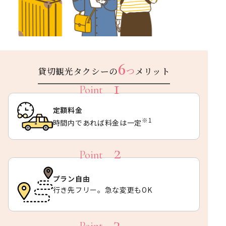
6
貸切観光タクシーの
つ
メリット
定額料金
※1
時間内であれば料金は一定
プラン自由
行き先フリー。急な変更もOK