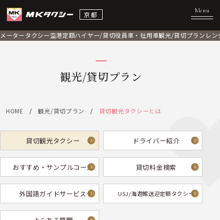
京都
メータータクシー
空港定額
ハイヤー/貸切
役員車・社用車
観光/貸切プラン
レン
観光/貸切プラン
HOME
観光/貸切プラン
貸切観光タクシーとは
貸切観光タクシー
ドライバー紹介
おすすめ・サンプルコース
貸切料金検索
外国語ガイドサービス
USJ/海遊館送迎定額タクシー