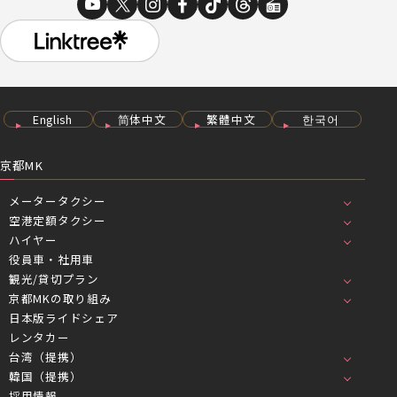
English
简体中文
繁體中文
한국어
京都MK
メータータクシー
空港定額タクシー
ハイヤー
役員車・社用車
観光/貸切プラン
京都MKの取り組み
日本版ライドシェア
レンタカー
台湾（提携）
韓国（提携）
採用情報