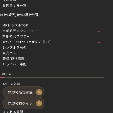
お問合せ先一覧
旅行/観光/警備/運行管理
MKトラベルTOP
京都観光タクシーツアー
京都発バスツアー
Travel Center（京都駅八条口）
レンタルきもの
観光バス
警備/運行管理
ドライバー手配
TACPO
TACPOとは
TACPO新規登録
TACPOログイン
よくある質問