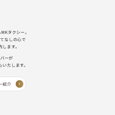
るMKタクシー。
もてなしの心で
内します。
イバーが
もいたします。
ー紹介