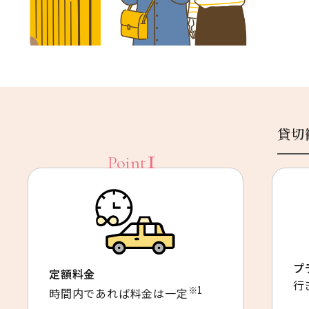
貸切
プ
定額料金
行
※1
時間内であれば料金は一定