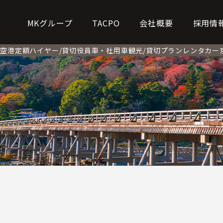
MKグループ
TACPO
会社概要
採用情
ー
空港定額
ハイヤー/貸切
役員車・社用車
観光/貸切プラン
レンタカー