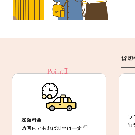
貸切
プ
定額料金
行
※1
時間内であれば料金は一定