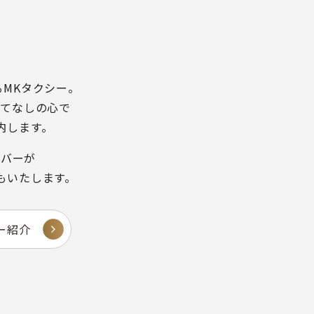
るMKタクシー。
もてなしの心で
内します。
イバーが
もいたします。
ー紹介