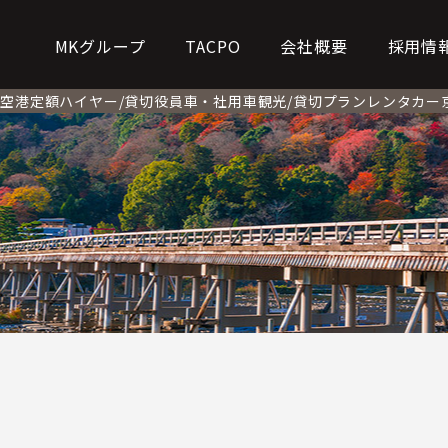
MKグループ
TACPO
会社概要
採用情
ー
空港定額
ハイヤー/貸切
役員車・社用車
観光/貸切プラン
レンタカー