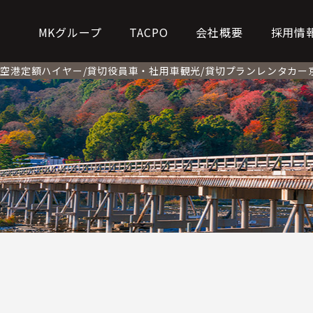
MKグループ
TACPO
会社概要
採用情
ー
空港定額
ハイヤー/貸切
役員車・社用車
観光/貸切プラン
レンタカー