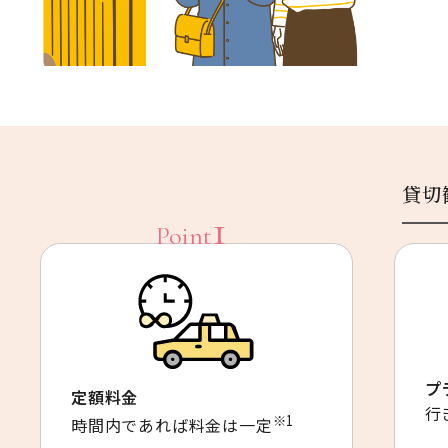
貸切
プ
定額料金
行
※1
時間内であれば料金は一定