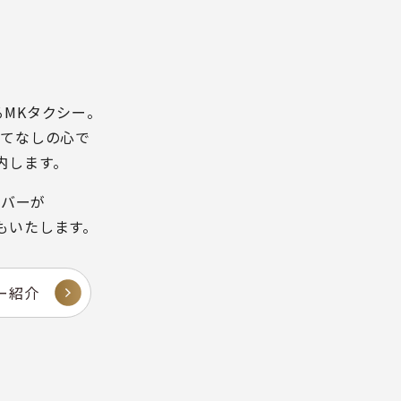
るMKタクシー。
もてなしの心で
内します。
イバーが
もいたします。
ー紹介