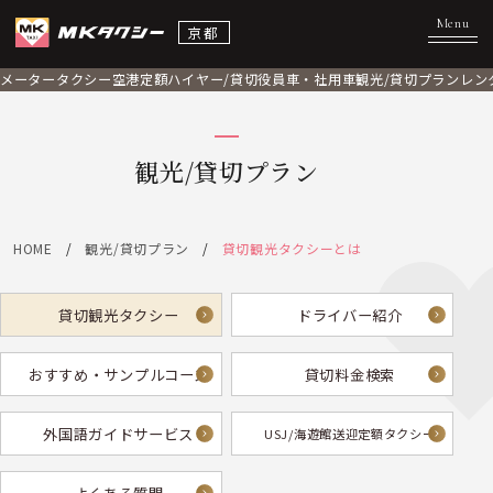
京都
メータータクシー
空港定額
ハイヤー/貸切
役員車・社用車
観光/貸切プラン
レン
観光/貸切プラン
HOME
観光/貸切プラン
貸切観光タクシーとは
貸切観光タクシー
ドライバー紹介
おすすめ・サンプルコース
貸切料金検索
外国語ガイドサービス
USJ/海遊館送迎定額タクシー