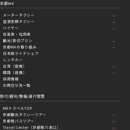
京都MK
メータータクシー
空港定額タクシー
ハイヤー
役員車・社用車
観光/貸切プラン
京都MKの取り組み
日本版ライドシェア
レンタカー
台湾（提携）
韓国（提携）
採用情報
お問合せ先一覧
旅行/観光/警備/運行管理
MKトラベルTOP
京都観光タクシーツアー
京都発バスツアー
Travel Center（京都駅八条口）