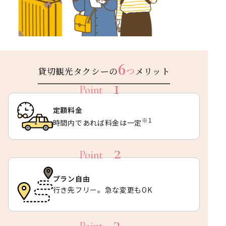
6
貸切観光タクシーの
つ
メリット
定額料金
※1
時間内であれば料金は一定
プラン自由
行き先フリー。急な変更もOK