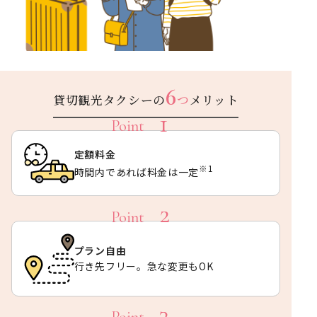
6
貸切観光タクシーの
つ
メリット
定額料金
※1
時間内であれば料金は一定
プラン自由
行き先フリー。急な変更もOK