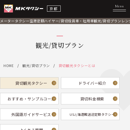
京都
メータータクシー
空港定額
ハイヤー/貸切
役員車・社用車
観光/貸切プラン
レン
観光/貸切プラン
HOME
観光/貸切プラン
貸切観光タクシーとは
貸切観光タクシー
ドライバー紹介
おすすめ・サンプルコース
貸切料金検索
外国語ガイドサービス
USJ/海遊館送迎定額タクシー