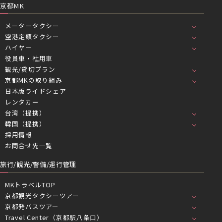
京都MK
メータータクシー
空港定額タクシー
ハイヤー
役員車・社用車
観光/貸切プラン
京都MKの取り組み
日本版ライドシェア
レンタカー
台湾（提携）
韓国（提携）
採用情報
お問合せ先一覧
旅行/観光/警備/運行管理
MKトラベルTOP
京都観光タクシーツアー
京都発バスツアー
Travel Center（京都駅八条口）