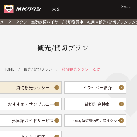
京都
メータータクシー
空港定額
ハイヤー/貸切
役員車・社用車
観光/貸切プラン
レン
観光/貸切プラン
HOME
観光/貸切プラン
貸切観光タクシーとは
貸切観光タクシー
ドライバー紹介
おすすめ・サンプルコース
貸切料金検索
外国語ガイドサービス
USJ/海遊館送迎定額タクシー