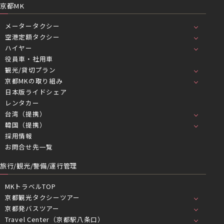
京都MK
メータータクシー
空港定額タクシー
ハイヤー
役員車・社用車
観光/貸切プラン
京都MKの取り組み
日本版ライドシェア
レンタカー
台湾（提携）
韓国（提携）
採用情報
お問合せ先一覧
旅行/観光/警備/運行管理
MKトラベルTOP
京都観光タクシーツアー
京都発バスツアー
Travel Center（京都駅八条口）