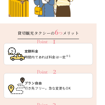
6
貸切観光タクシーの
つ
メリット
定額料金
※1
時間内であれば料金は一定
プラン自由
行き先フリー。急な変更もOK