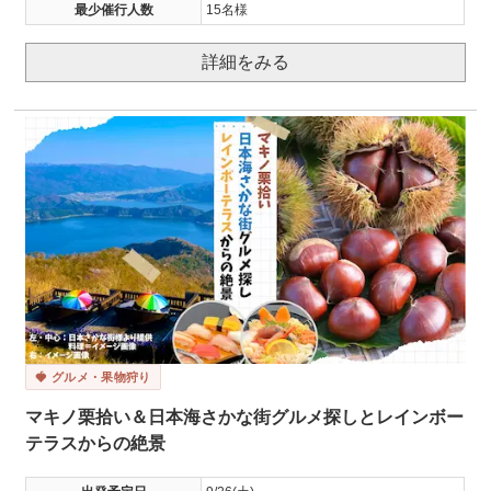
最少催行人数
15名様
詳細をみる
🍓 グルメ・果物狩り
マキノ栗拾い＆日本海さかな街グルメ探しとレインボー
テラスからの絶景