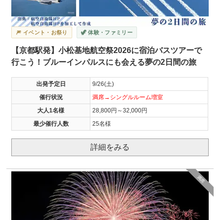
🎆 イベント・お祭り
🦖 体験・ファミリー
【京都駅発】小松基地航空祭2026に宿泊バスツアーで
行こう！ブルーインパルスにも会える夢の2日間の旅
出発予定日
9/26(土)
催行状況
満席→シングルルーム増室
大人1名様
28,800円～32,000円
最少催行人数
25名様
詳細をみる
満席