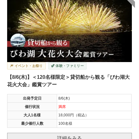
🎆 イベント・お祭り
🦖 体験・ファミリー
【8/6(木)】＜120名様限定＞貸切船から観る「びわ湖大
花火大会」鑑賞ツアー
出発予定日
8/6(木)
催行状況
満席
大人1名様
18,000円（税込）
最少催行人数
100名様
詳細をみる