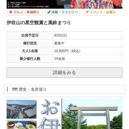
🍓 グルメ・果物狩り
🦖 体験・ファミリー
🎆 イベント・お祭り
伊吹山の星空観賞と風鈴まつり
出発予定日
9/20(日)
催行状況
募集中
大人1名様
16,800円（税込）
最少催行人数
25名様
詳細をみる
🗺️ 歴史・名所巡り