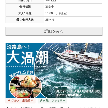
出発予定日
9/26(土)
催行状況
募集中
大人1名様
11,800円（税込）
最少催行人数
25名様
詳細をみる
🍓 グルメ・果物狩り
🦖 体験・ファミリー