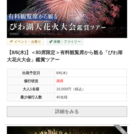
🎆 イベント・お祭り
🦖 体験・ファミリー
【8/6(木)】＜80席限定＞有料観覧席から観る「びわ湖
大花火大会」鑑賞ツアー
出発予定日
8/6(木)
催行状況
満席
大人1名様
16,000円（税込）
最少催行人数
40名様
詳細をみる
満席