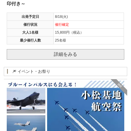
印付き～
出発予定日
8/18(火)
催行状況
催行確定
大人1名様
15,800円（税込）
最少催行人数
25名様
詳細をみる
🎆 イベント・お祭り
満席