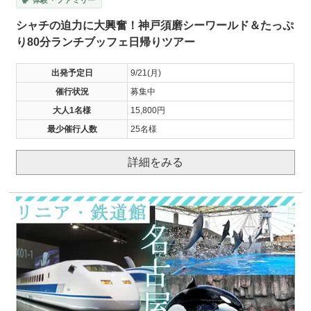
シャチの迫力に大興奮！神戸須磨シーワールド＆たっぷ
り80分ランチブッフェ日帰りツアー
出発予定日
9/21(月)
催行状況
募集中
大人1名様
15,800円
最少催行人数
25名様
詳細をみる