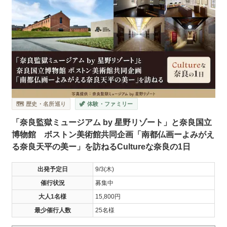
🗺️ 歴史・名所巡り
🦖 体験・ファミリー
「奈良監獄ミュージアム by 星野リゾート」と奈良国立
博物館 ボストン美術館共同企画「南都仏画ーよみがえ
る奈良天平の美ー」を訪ねるCultureな奈良の1日
出発予定日
9/3(木)
催行状況
募集中
大人1名様
15,800円
最少催行人数
25名様