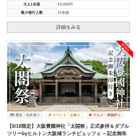
大人1名様
19,000円
最少催行人数
15名様
詳細をみる
催行確定
🗺️ 歴史・名所巡り
🎆 イベント・お祭り
🍓 グルメ・果物狩り
【8/18限定】大阪豊國神社「太閤祭」正式参拝＆ダブル
ツリーbyヒルトン大阪城ランチビュッフェ ～記念御朱