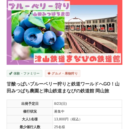
🦖 体験・ファミリー
🍓 グルメ・果物狩り
甘酸っぱいブルーベリー狩りと鉄道ワールドへGO！山
田みつばち農園と津山鉄道まなびの鉄道館 岡山旅
出発予定日
8/23(日)
催行状況
募集中
大人1名様
13,800円（税込）
最少催行人数
25名様