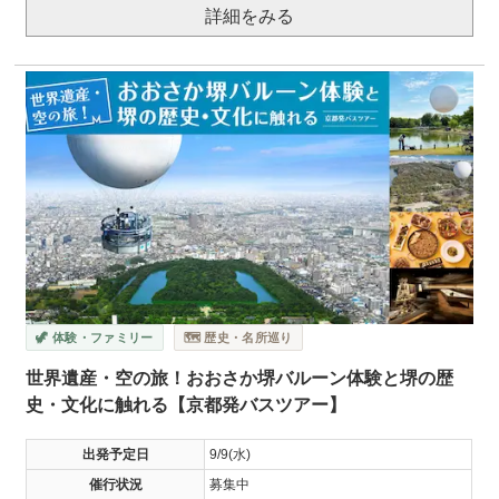
詳細をみる
🦖 体験・ファミリー
🗺️ 歴史・名所巡り
世界遺産・空の旅！おおさか堺バルーン体験と堺の歴
史・文化に触れる【京都発バスツアー】
出発予定日
9/9(水)
催行状況
募集中