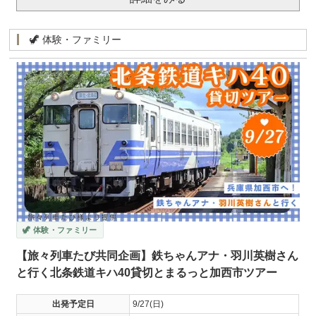
🦖 体験・ファミリー
🦖 体験・ファミリー
【旅々列車たび共同企画】鉄ちゃんアナ・羽川英樹さん
と行く北条鉄道キハ40貸切とまるっと加西市ツアー
出発予定日
9/27(日)