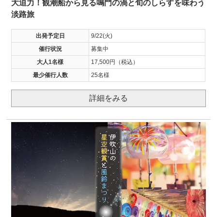
大迫力！観潮船から見る鳴門の渦と旬のしらすを味わう
淡路旅
出発予定日
9/22(火)
催行状況
募集中
大人1名様
17,500円（税込）
最少催行人数
25名様
詳細をみる