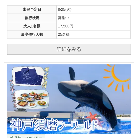
出発予定日
8/25(火)
催行状況
募集中
大人1名様
17,500円
最少催行人数
25名様
詳細をみる
🦖 体験・ファミリー