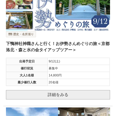
🗺️ 歴史・名所巡り
下鴨神社神職さんと行く！お伊勢さんめぐりの旅＜京都
洛北・森と水の会タイアップツアー＞
出発予定日
9/12(土)
催行状況
募集中
大人1名様
14,800円
最少催行人数
20名様
詳細をみる