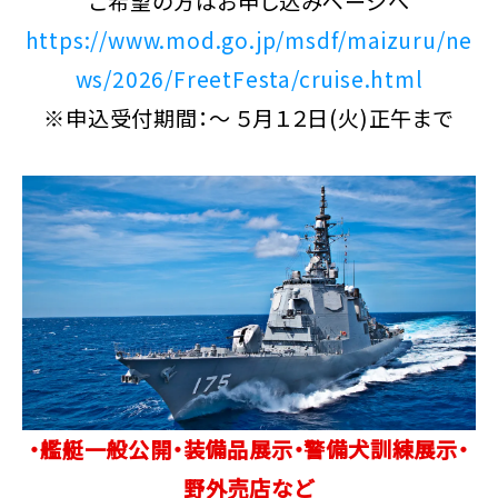
ご希望の方はお申し込みページへ
https://www.mod.go.jp/msdf/maizuru/ne
ws/2026/FreetFesta/cruise.html
※申込受付期間：～ ５月１２日(火)正午まで
・艦艇一般公開・装備品展示・警備犬訓練展示・
野外売店など