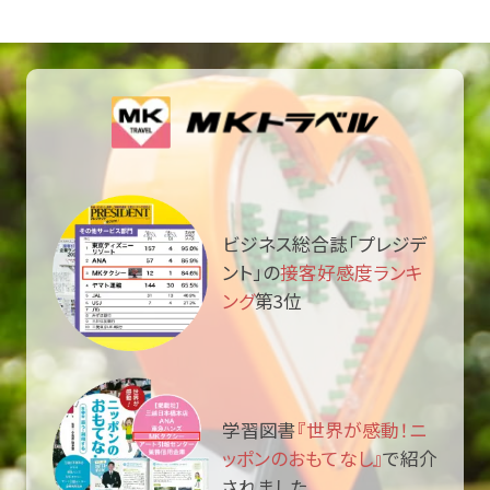
ビジネス総合誌「プレジデ
ント」の
接客好感度ランキ
ング
第3位
学習図書
『世界が感動！ニ
ッポンのおもてなし』
で紹介
されました