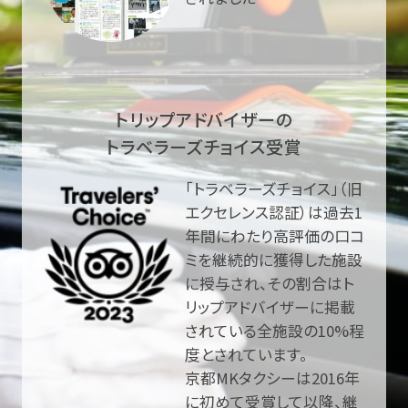
トリップアドバイザーの
トラベラーズチョイス受賞
「トラベラーズチョイス」（旧
エクセレンス認証）は過去1
年間にわたり高評価の口コ
ミを継続的に獲得した施設
に授与され、その割合はト
リップアドバイザーに掲載
されている全施設の10%程
度とされています。
京都MKタクシーは2016年
に初めて受賞して以降、継