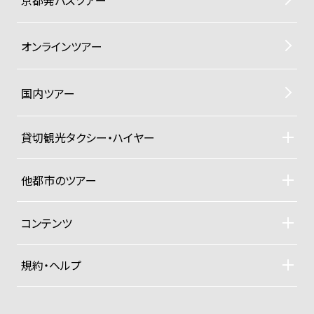
オンラインツアー
国内ツアー
貸切観光タクシー・ハイヤー
貸切観光タクシー・ハイヤーTOP
車両ラインナップと料金
他都市のツアー
ご利用規約
札幌観光タクシーツアー
東京観光タクシーツアー
コンテンツ
沖縄ヨットクルーザー
ドライバー紹介
四季折々の京都紀行
規約・ヘルプ
大手旅行社パックツアー
募集型企画旅行約款
プライベートジャンボ空港送迎便
お支払い方法
グッズ販売