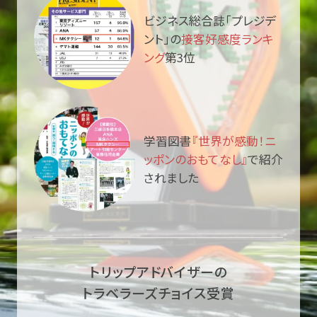
ビジネス総合誌「プレジデ
ント」の
接客好感度ランキ
ング
第3位
学習図書
『世界が感動！ニ
ッポンのおもてなし』
で紹介
されました
トリップアドバイザーの
トラベラーズチョイス受賞