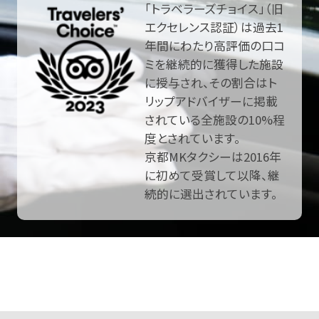
「トラベラーズチョイス」（旧
エクセレンス認証）は過去1
年間にわたり高評価の口コ
ミを継続的に獲得した施設
に授与され、その割合はト
リップアドバイザーに掲載
されている全施設の10%程
度とされています。
京都MKタクシーは2016年
に初めて受賞して以降、継
続的に選出されています。