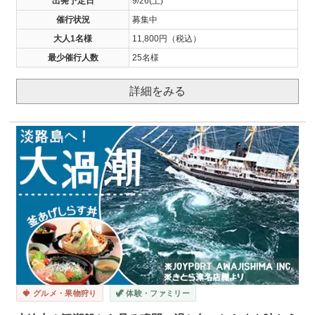
出発予定日
9/26(土)
催行状況
募集中
大人1名様
11,800円（税込）
最少催行人数
25名様
詳細をみる
🍓 グルメ・果物狩り
🦖 体験・ファミリー