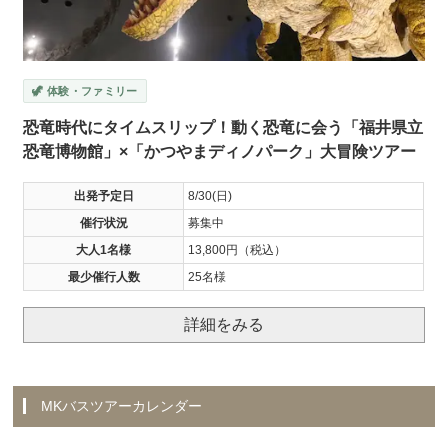
🦖 体験・ファミリー
恐竜時代にタイムスリップ！動く恐竜に会う「福井県立
恐竜博物館」×「かつやまディノパーク」大冒険ツアー
出発予定日
8/30(日)
催行状況
募集中
大人1名様
13,800円（税込）
最少催行人数
25名様
詳細をみる
MKバスツアーカレンダー