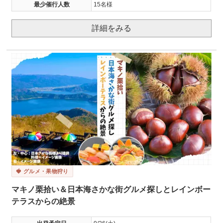
最少催行人数
15名様
詳細をみる
🍓 グルメ・果物狩り
マキノ栗拾い＆日本海さかな街グルメ探しとレインボー
テラスからの絶景