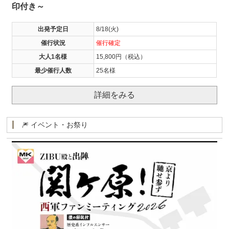
印付き～
出発予定日
8/18(火)
催行状況
催行確定
大人1名様
15,800円（税込）
最少催行人数
25名様
詳細をみる
🎆 イベント・お祭り