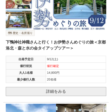
🗺️ 歴史・名所巡り
下鴨神社神職さんと行く！お伊勢さんめぐりの旅＜京都
洛北・森と水の会タイアップツアー＞
出発予定日
9/12(土)
催行状況
催行確定
大人1名様
14,800円
最少催行人数
20名様
詳細をみる