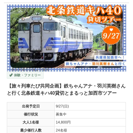
🦖 体験・ファミリー
【旅々列車たび共同企画】鉄ちゃんアナ・羽川英樹さん
と行く北条鉄道キハ40貸切とまるっと加西市ツアー
出発予定日
9/27(日)
催行状況
募集中
大人1名様
14,800円
最少催行人数
24名様