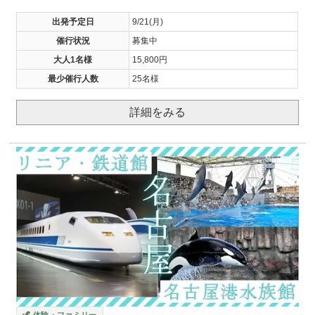
出発予定日
9/21(月)
催行状況
募集中
大人1名様
15,800円
最少催行人数
25名様
詳細をみる
🦖 体験・ファミリー