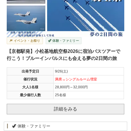
🎆 イベント・お祭り
🦖 体験・ファミリー
【京都駅発】小松基地航空祭2026に宿泊バスツアーで
行こう！ブルーインパルスにも会える夢の2日間の旅
出発予定日
9/26(土)
催行状況
満席→シングルルーム増室
大人1名様
28,800円～32,000円
最少催行人数
25名様
詳細をみる
🦖 体験・ファミリー