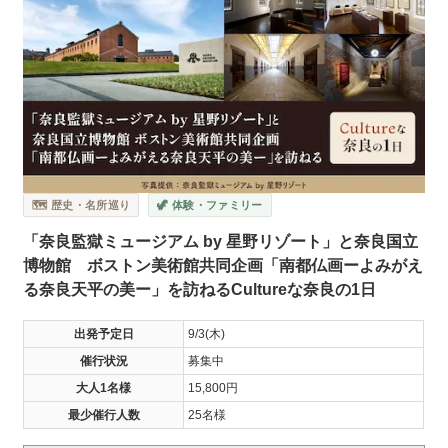
🗺️ 歴史・名所巡り
🦖 体験・ファミリー
「奈良監獄ミュージアム by 星野リゾート」と奈良国立
博物館 ボストン美術館共同企画「南都仏画ーよみがえ
る奈良天平の美ー」を訪ねるCultureな奈良の1日
出発予定日
9/3(木)
催行状況
募集中
大人1名様
15,800円
最少催行人数
25名様