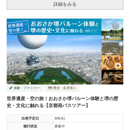
詳細をみる
🦖 体験・ファミリー
🗺️ 歴史・名所巡り
世界遺産・空の旅！おおさか堺バルーン体験と堺の歴
史・文化に触れる【京都発バスツアー】
出発予定日
9/9(水)
催行状況
募集中