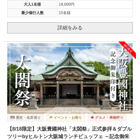
大人1名様
19,000円
最少催行人数
15名様
詳細をみる
催行確定
🗺️ 歴史・名所巡り
🎆 イベント・お祭り
🍓 グルメ・果物狩り
【8/18限定】大阪豊國神社「太閤祭」正式参拝＆ダブル
ツリーbyヒルトン大阪城ランチビュッフェ ～記念御朱