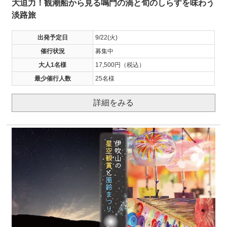
大迫力！観潮船から見る鳴門の渦と旬のしらすを味わう
淡路旅
出発予定日
9/22(火)
催行状況
募集中
大人1名様
17,500円（税込）
最少催行人数
25名様
詳細をみる