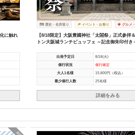
🗺️ 歴史・名所巡り
🎆 イベント・お祭り
🍓 グルメ
化に触れ
【8/18限定】大阪豊國神社「太閤祭」正式参拝
トン大阪城ランチビュッフェ ～記念御朱印付き
出発予定日
8/18(火)
催行状況
催行確定
大人1名様
15,800円（税込）
最少催行人数
25名様
詳細をみる
満席