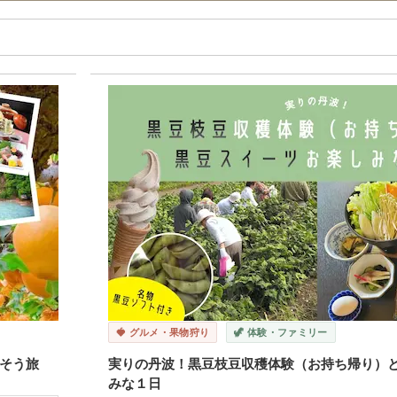
🍓 グルメ・果物狩り
🦖 体験・ファミリー
そう旅
実りの丹波！黒豆枝豆収穫体験（お持ち帰り）
みな１日