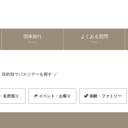
団体旅行
よくある質問
Group
Faq
 目的別でバスツアーを探す ／
史・名所巡り
🎆 イベント・お祭り
🦖 体験・ファミリー