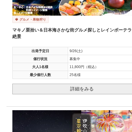
🍓 グルメ・果物狩り
マキノ栗拾い＆日本海さかな街グルメ探しとレインボーテラ
絶景
出発予定日
9/26(土)
催行状況
募集中
大人1名様
11,800円（税込）
最少催行人数
25名様
詳細をみる