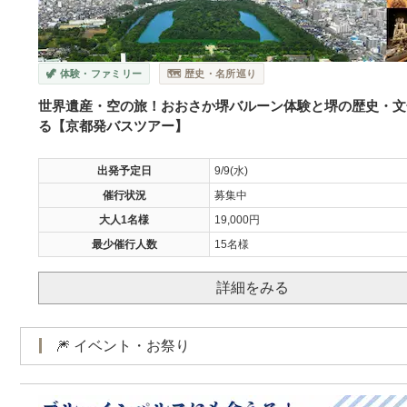
🦖 体験・ファミリー
🗺️ 歴史・名所巡り
世界遺産・空の旅！おおさか堺バルーン体験と堺の歴史・文
る【京都発バスツアー】
出発予定日
9/9(水)
催行状況
募集中
大人1名様
19,000円
最少催行人数
15名様
詳細をみる
🎆 イベント・お祭り