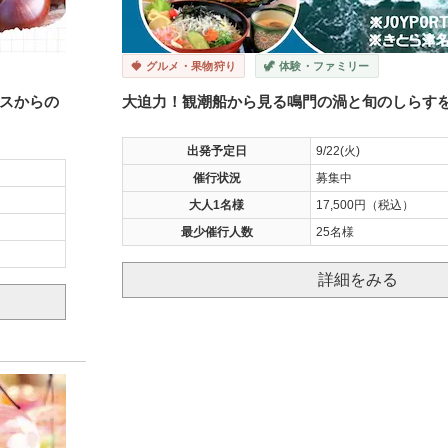
🍓 グルメ・果物狩り
🦖 体験・ファミリー
スからの
大迫力！観潮船から見る鳴門の渦と旬のしらす
出発予定日
9/22(火)
催行状況
募集中
大人1名様
17,500円（税込）
最少催行人数
25名様
詳細をみる