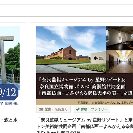
🗺️ 歴史・名所巡り
🦖 体験・ファミリー
・森と水
「奈良監獄ミュージアム by 星野リゾート」と
トン美術館共同企画「南都仏画ーよみがえる奈
るCultureな奈良の1日