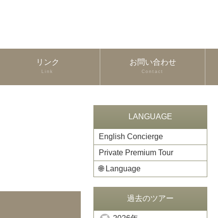
リンク
お問い合わせ
Link
Contact
LANGUAGE
English Concierge
Private Premium Tour
🌐
Language
過去のツアー