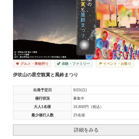
🍓 グルメ・果物狩り
🦖 体験・ファミリー
🎆 イベント・お祭り
伊吹山の星空観賞と風鈴まつり
出発予定日
9/20(日)
催行状況
募集中
大人1名様
16,800円（税込）
最少催行人数
25名様
詳細をみる