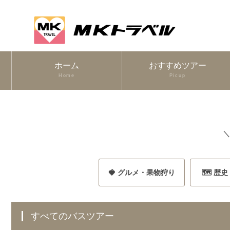
ホーム
おすすめツアー
Home
Picup
＼
🍓 グルメ・果物狩り
🗺️ 歴
すべてのバスツアー