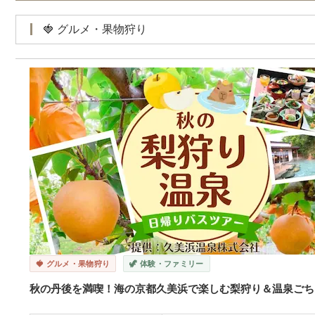
🍓 グルメ・果物狩り
🍓 グルメ・果物狩り
🦖 体験・ファミリー
秋の丹後を満喫！海の京都久美浜で楽しむ梨狩り＆温泉ごち