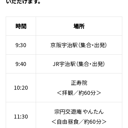
いただけます。
時間
場所
9:30
京阪宇治駅（集合・出発）
9:40
JR宇治駅（集合・出発）
正寿院
10:20
＜拝観／約60分＞
宗円交遊庵 やんたん
11:30
＜自由昼食／約60分＞