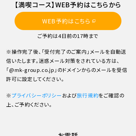
【満喫コース】WEB予約はこちらから
旅行開始日の前日
40%
WEB予約はこちら
旅行開始日の当日
50%
ご予約は4日前の17時まで
旅行開始後又は無連絡
100%
※操作完了後、「受付完了のご案内」メールを自動送
信いたします。迷惑メール対策をされている方は､
「@mk-group.co.jp」のドメインからのメールを受信
許可に設定してください。
※
プライバシーポリシー
および
旅行規約
をご確認の
上、ご予約ください。
お電話