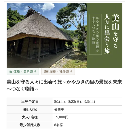
🥾 体験・名所巡り
🗺️ 歴史・社寺巡り
美山を守る人々に出会う旅～かやぶきの里の景観を未来
へつなぐ物語～
出発予定日
8/1(土)、8/23(日)、9/5(土)
催行状況
募集中
大人1名様
15,800円
最少催行人数
6名様