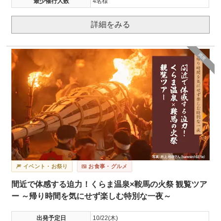
最少催行人数
4名様
詳細をみる
満席
🎆 イベント・お祭り
🍱 お食事・グルメ
間近で体感する迫力！くらま温泉×鞍馬の火祭 観覧ツア
ー ～帰り時間を気にせず楽しむ特別な一夜～
出発予定日
10/22(木)