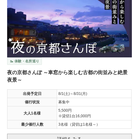
🥾 体験・名所巡り
夜の京都さんぽ ～車窓から楽しむ古都の街並みと絶景
夜景～
出発予定日
8/1(土)～8/31(月)
催行状況
募集中
5,500円
大人1名様
※貸切1台16,000円
最少催行人数
3名様（貸切は1名様～）