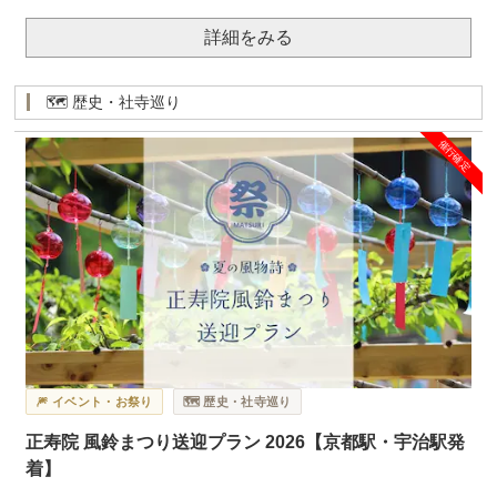
詳細をみる
🗺️ 歴史・社寺巡り
催行確定
🎆 イベント・お祭り
🗺️ 歴史・社寺巡り
正寿院 風鈴まつり送迎プラン 2026【京都駅・宇治駅発
着】