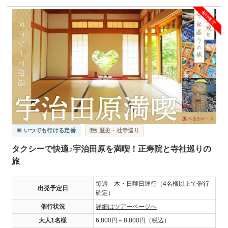
催行確定
📅 いつでも行ける定番
🗺️ 歴史・社寺巡り
タクシーで快適♪宇治田原を満喫！正寿院と寺社巡りの
旅
毎週 木・日曜日運行（4名様以上で催行
出発予定日
確定）
催行状況
詳細はツアーページへ
大人1名様
6,800円～8,800円（税込）