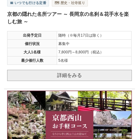
📅 いつでも行ける定番
🗺️ 歴史・社寺巡り
京都の隠れた名所ツアー ～ 長岡京の名刹＆花手水を楽
しむ旅 ～
出発予定日
随時（※毎月17日は除く）
催行状況
募集中
大人1名様
7,800円～8,800円（税込）
最少催行人数
5名様
詳細をみる