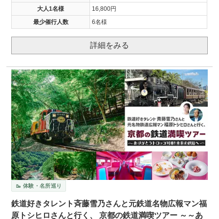
大人1名様
16,800円
最少催行人数
6名様
詳細をみる
🥾 体験・名所巡り
鉄道好きタレント斉藤雪乃さんと元鉄道名物広報マン福
原トシヒロさんと行く、 京都の鉄道満喫ツアー ～～あ