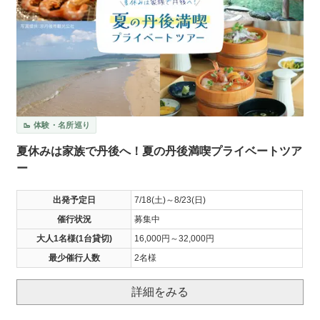
🥾 体験・名所巡り
夏休みは家族で丹後へ！夏の丹後満喫プライベートツア
ー
出発予定日
7/18(土)～8/23(日)
催行状況
募集中
大人1名様(1台貸切)
16,000円～32,000円
最少催行人数
2名様
詳細をみる