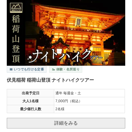
📅 いつでも行ける定番
🥾 体験・名所巡り
伏見稲荷 稲荷山登頂 ナイトハイクツアー
出発予定日
通年 毎週金・土
大人1名様
7,000円（税込）
最少催行人数
2名様
詳細をみる