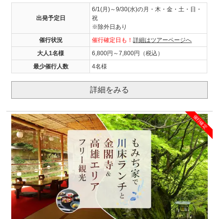
6/1(月)～9/30(水)の月・木・金・土・日・
出発予定日
祝
※除外日あり
催行状況
催行確定日も！
詳細はツアーページへ
大人1名様
6,800円～7,800円（税込）
最少催行人数
4名様
詳細をみる
催行確定