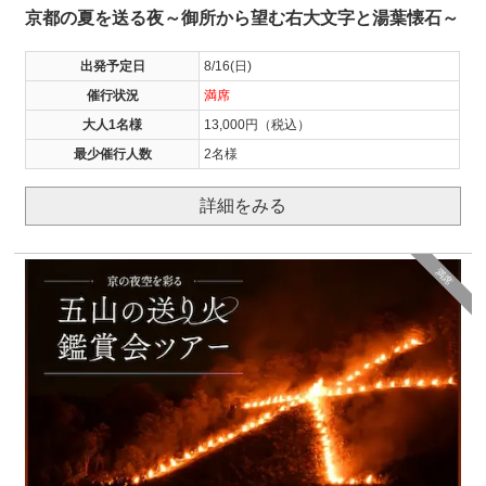
京都の夏を送る夜～御所から望む右大文字と湯葉懐石～
出発予定日
8/16(日)
催行状況
満席
大人1名様
13,000円（税込）
最少催行人数
2名様
詳細をみる
満席