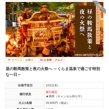
満席
🎆 イベント・お祭り
🍱 お食事・グルメ
昼の鞍馬散策と夜の火祭へ ～くらま温泉で過ごす特別
な一日～
出発予定日
10/22(木)
催行確定
催行状況
★満席（キャンセル待ち可）
大人1名様
26,800円（税込）