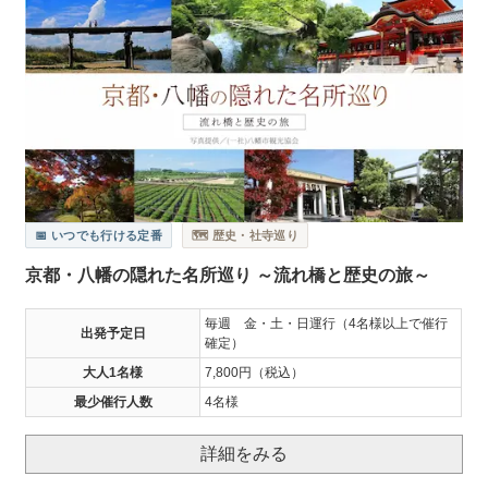
📅 いつでも行ける定番
🗺️ 歴史・社寺巡り
京都・八幡の隠れた名所巡り ～流れ橋と歴史の旅～
毎週 金・土・日運行（4名様以上で催行
出発予定日
確定）
大人1名様
7,800円（税込）
最少催行人数
4名様
詳細をみる