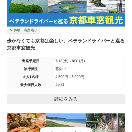
🥾 体験・名所巡り
歩かなくても京都は楽しい。ベテランドライバーと巡る
京都車窓観光
出発予定日
7/18(土)～8/31(月)
催行状況
募集中
大人1名様
4,500円～5,000円
最少催行人数
4名様
詳細をみる