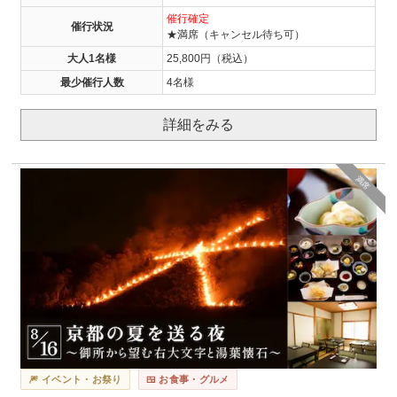
催行確定
催行状況
★満席（キャンセル待ち可）
大人1名様
25,800円（税込）
最少催行人数
4名様
詳細をみる
満席
🎆 イベント・お祭り
🍱 お食事・グルメ