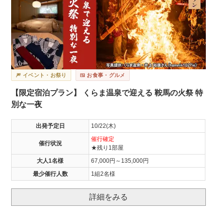
🎆 イベント・お祭り
🍱 お食事・グルメ
【限定宿泊プラン】 くらま温泉で迎える 鞍馬の火祭 特
別な一夜
出発予定日
10/22(木)
催行確定
催行状況
★残り1部屋
大人1名様
67,000円～135,000円
最少催行人数
1組2名様
詳細をみる