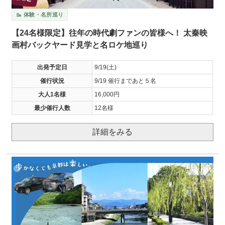
🥾 体験・名所巡り
【24名様限定】往年の時代劇ファンの皆様へ！ 太秦映
画村バックヤード見学と名ロケ地巡り
出発予定日
9/19(土)
催行状況
9/19 催行まであと５名
大人1名様
16,000円
最少催行人数
12名様
詳細をみる