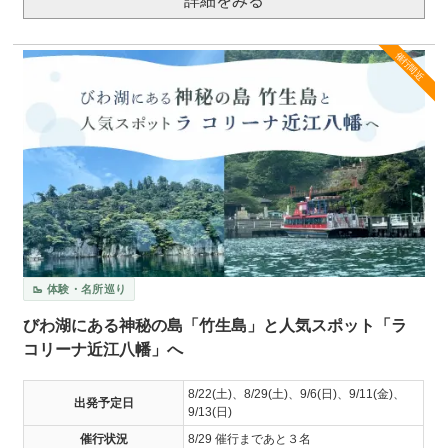
詳細をみる
催行間近
🥾 体験・名所巡り
びわ湖にある神秘の島「竹生島」と人気スポット「ラ
コリーナ近江八幡」へ
8/22(土)、8/29(土)、9/6(日)、9/11(金)、
出発予定日
9/13(日)
催行状況
8/29 催行まであと３名