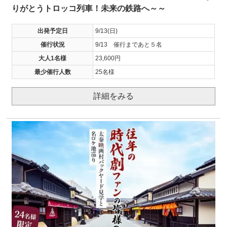
りがとうトロッコ列車！未来の鉄路へ～～
出発予定日
9/13(日)
催行状況
9/13 催行まであと５名
大人1名様
23,600円
最少催行人数
25名様
詳細をみる