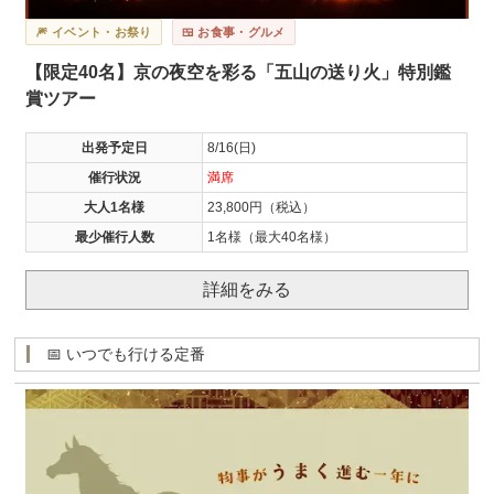
🎆 イベント・お祭り
🍱 お食事・グルメ
【限定40名】京の夜空を彩る「五山の送り火」特別鑑
賞ツアー
出発予定日
8/16(日)
催行状況
満席
大人1名様
23,800円（税込）
最少催行人数
1名様（最大40名様）
詳細をみる
📅 いつでも行ける定番