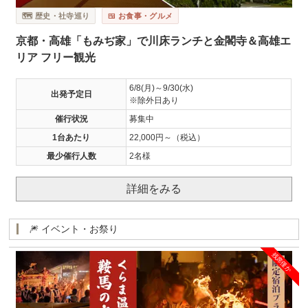
🗺️ 歴史・社寺巡り
🍱 お食事・グルメ
京都・高雄「もみぢ家」で川床ランチと金閣寺＆高雄エ
リア フリー観光
6/8(月)～9/30(水)
出発予定日
※除外日あり
催行状況
募集中
1台あたり
22,000円～（税込）
最少催行人数
2名様
詳細をみる
🎆 イベント・お祭り
残席僅か