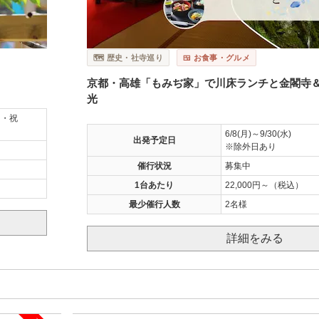
🗺️ 歴史・社寺巡り
🍱 お食事・グルメ
京都・高雄「もみぢ家」で川床ランチと金閣寺＆
光
日・祝
6/8(月)～9/30(水)
出発予定日
※除外日あり
催行状況
募集中
1台あたり
22,000円～（税込）
最少催行人数
2名様
詳細をみる