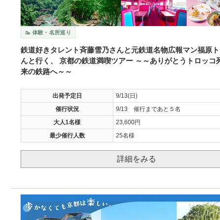
🥾 体験・名所巡り
鉄道好きタレント斉藤雪乃さんと元鉄道名物広報マン福原ト
んと行く、 京都の鉄道満喫ツアー ～～ありがとうトロッコ
来の鉄路へ～～
出発予定日
9/13(日)
催行状況
9/13 催行まであと５名
大人1名様
23,600円
最少催行人数
25名様
詳細をみる