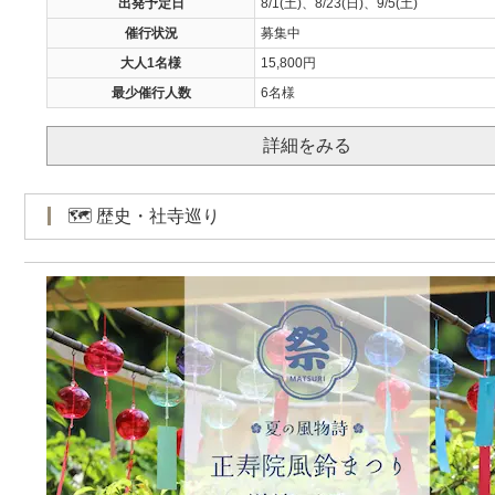
出発予定日
8/1(土)、8/23(日)、9/5(土)
催行状況
募集中
大人1名様
15,800円
最少催行人数
6名様
詳細をみる
🗺️ 歴史・社寺巡り