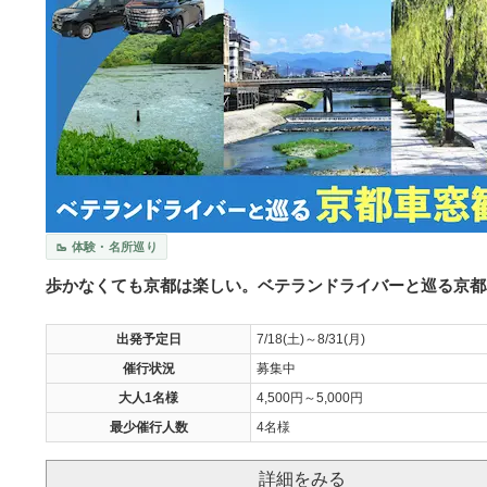
🥾 体験・名所巡り
歩かなくても京都は楽しい。ベテランドライバーと巡る京都
出発予定日
7/18(土)～8/31(月)
催行状況
募集中
大人1名様
4,500円～5,000円
最少催行人数
4名様
詳細をみる