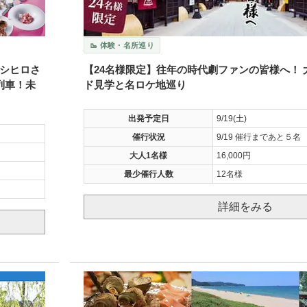
🥾 体験・名所巡り
シヒロさ
【24名様限定】往年の時代劇ファンの皆様へ！
列車！未
ド見学と名ロケ地巡り
出発予定日
9/19(土)
催行状況
9/19 催行まであと５名
大人1名様
16,000円
最少催行人数
12名様
詳細をみる