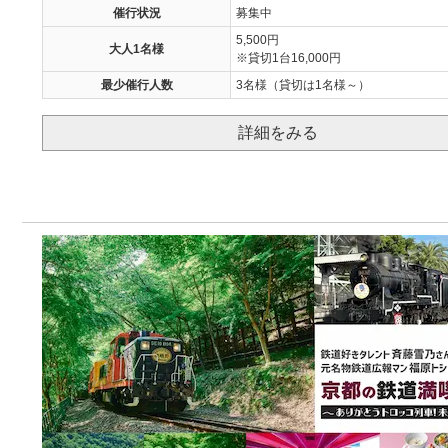
催行状況
募集中
5,500円
大人1名様
※貸切1台16,000円
最少催行人数
3名様（貸切は1名様～）
詳細をみる