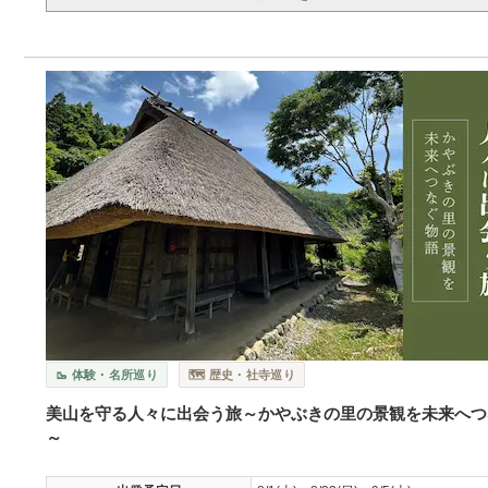
🥾 体験・名所巡り
🗺️ 歴史・社寺巡り
美山を守る人々に出会う旅～かやぶきの里の景観を未来へつ
～