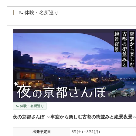
🥾 体験・名所巡り
🥾 体験・名所巡り
夜の京都さんぽ ～車窓から楽しむ古都の街並みと絶景夜景
出発予定日
8/1(土)～8/31(月)