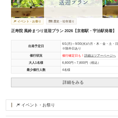
🎆 イベント・お祭り
🗺️ 歴史・社寺巡り
正寿院 風鈴まつり送迎プラン 2026【京都駅・宇治駅発着】
6/1(月)～9/30(水)の月・木・金・土・
出発予定日
※除外日あり
催行状況
催行確定日も！
詳細はツアーページへ
大人1名様
6,800円～7,800円（税込）
最少催行人数
4名様
詳細をみる
🎆 イベント・お祭り