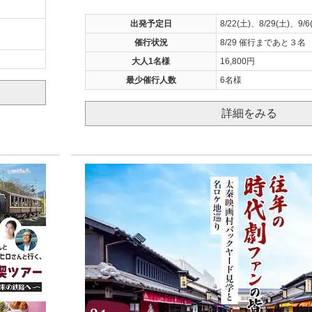
出発予定日
8/22(土)、8/29(土)、9/6
催行状況
8/29 催行まであと３名
大人1名様
16,800円
最少催行人数
6名様
詳細をみる