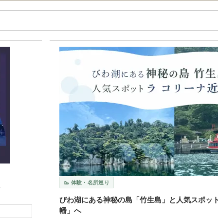
🥾 体験・名所巡り
～
びわ湖にある神秘の島「竹生島」と人気スポット
幡」へ