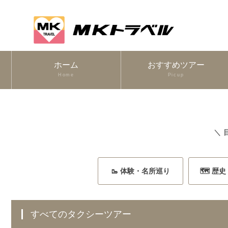
ホーム
おすすめツアー
Home
Picup
＼ 
🥾 体験・名所巡り
🗺️ 歴
すべてのタクシーツアー