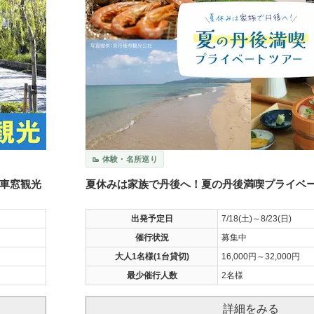
🥾 体験・名所巡り
車窓観光
夏休みは家族で丹後へ！夏の丹後満喫プライベ
出発予定日
7/18(土)～8/23(日)
催行状況
募集中
大人1名様(1台貸切)
16,000円～32,000円
最少催行人数
2名様
詳細をみる