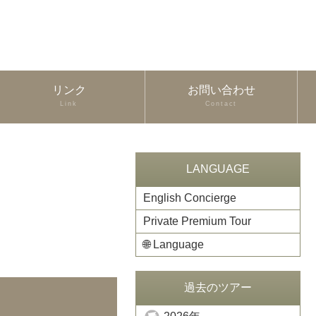
リンク
お問い合わせ
Link
Contact
LANGUAGE
English Concierge
Private Premium Tour
🌐
Language
過去のツアー