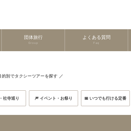
団体旅行
よくある質問
Group
Faq
目的別でタクシーツアーを探す ／
史・社寺巡り
🎆 イベント・お祭り
📅 いつでも行ける定番