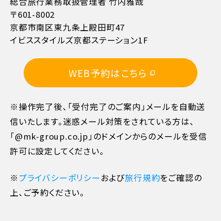
総合旅行業務取扱管理者 竹内雅哉
〒601-8002
京都市南区東九条上殿田町47
イビススタイルズ京都ステーション1F
11日目に当たる日以前
無料
WEB予約はこちら
10日目に当たる日以前
20%
※操作完了後、「受付完了のご案内」メールを自動送
7日目に当たる日以前
30%
信いたします。迷惑メール対策をされている方は､
「@mk-group.co.jp」のドメインからのメールを受信
旅行開始日の前日
40%
許可に設定してください。
旅行開始日の当日
50%
※
プライバシーポリシー
および
旅行規約
をご確認の
上、ご予約ください。
旅行開始後又は無連絡
100%