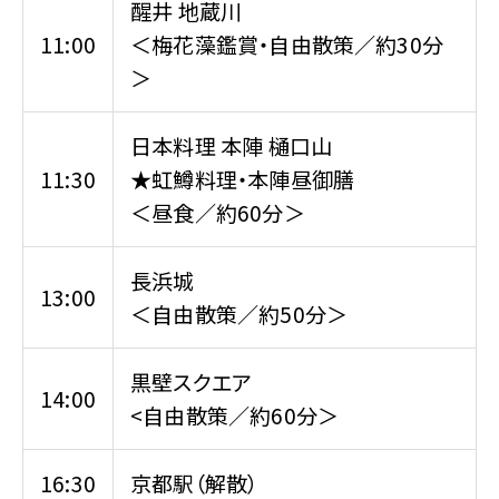
醒井 地蔵川
11:00
＜梅花藻鑑賞・自由散策／約30分
＞
日本料理 本陣 樋口山
11:30
★虹鱒料理・本陣昼御膳
＜昼食／約60分＞
長浜城
13:00
＜自由散策／約50分＞
黒壁スクエア
14:00
<自由散策／約60分＞
16:30
京都駅（解散）