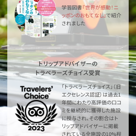
学習図書
『世界が感動！ニ
ッポンのおもてなし』
で紹介
されました
トリップアドバイザーの
トラベラーズチョイス受賞
「トラベラーズチョイス」（旧
エクセレンス認証）は過去1
年間にわたり高評価の口コ
ミを継続的に獲得した施設
に授与され、その割合はト
リップアドバイザーに掲載
されている全施設の10%程