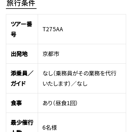
旅行条件
ツアー番
T275AA
号
出発地
京都市
添乗員／
なし（乗務員がその業務を代行
ガイド
いたします）／なし
食事
あり（昼食1回）
最少催行
6名様