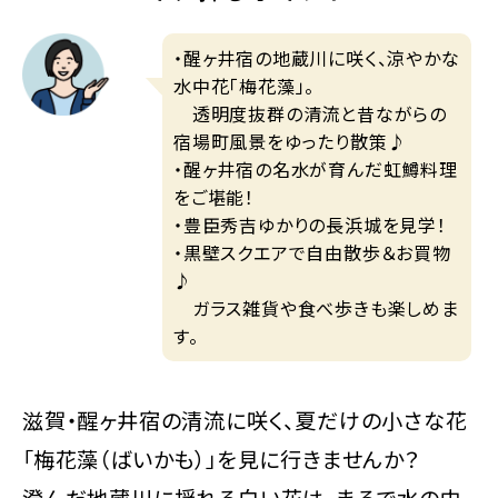
・醒ヶ井宿の地蔵川に咲く、涼やかな
水中花「梅花藻」。
透明度抜群の清流と昔ながらの
宿場町風景をゆったり散策♪
・醒ヶ井宿の名水が育んだ虹鱒料理
をご堪能！
・豊臣秀吉ゆかりの長浜城を見学！
・黒壁スクエアで自由散歩＆お買物
♪
ガラス雑貨や食べ歩きも楽しめま
す。
滋賀・醒ヶ井宿の清流に咲く、夏だけの小さな花
「梅花藻（ばいかも）」を見に行きませんか？
澄んだ地蔵川に揺れる白い花は、まるで水の中