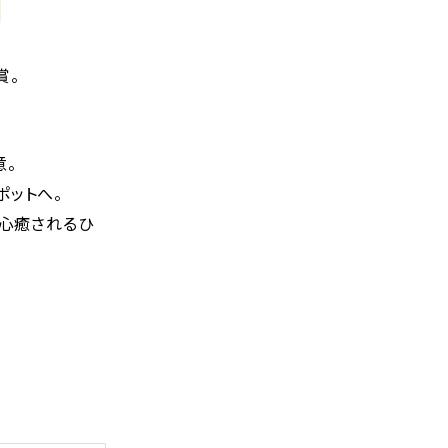
賞。
意。
ポットへ。
で心癒されるひ