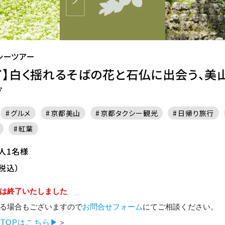
シーツアー
了】白く揺れるそばの花と石仏に出会う、美
ブ
グルメ
京都美山
京都タクシー観光
日帰り旅行
紅葉
大人1名様
税込）
は終了いたしました
る場合もございますので
お問合せフォーム
にてご相談ください。
TOPはこちら▶
＞