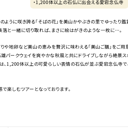
・1,200体以上の石仏に出会える愛宕念仏寺
のように咲き誇る「そばの花」を美山かやぶきの里でゆったり鑑
集落と一緒に切り取れば、まさに絵はがきのような一枚に…。
どりや地卵など美山の恵みを贅沢に味わえる「美山ご膳」をご用
高雄パークウェイを爽やかな秋風と共にドライブしながら絶景ス
は、1,200体以上の可愛らしい表情の石仏が並ぶ愛宕念仏寺
感で楽しむツアーとなっております。