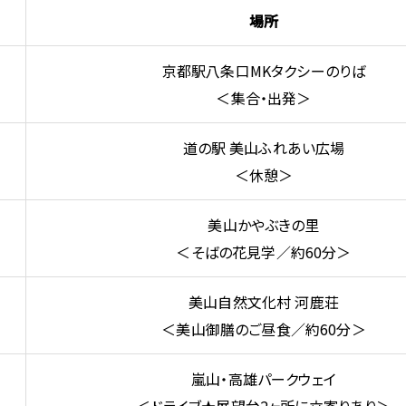
場所
京都駅八条口MKタクシーのりば
＜集合・出発＞
道の駅 美山ふれあい広場
＜休憩＞
美山かやぶきの里
＜そばの花見学／約60分＞
美山自然文化村 河鹿荘
＜美山御膳のご昼食／約60分＞
嵐山・高雄パークウェイ
＜ドライブ★展望台2ヶ所に立寄りあり＞