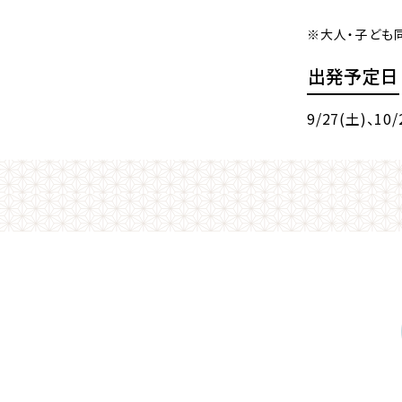
※大人・子ども
出発予定日
9/27(土)
、10/