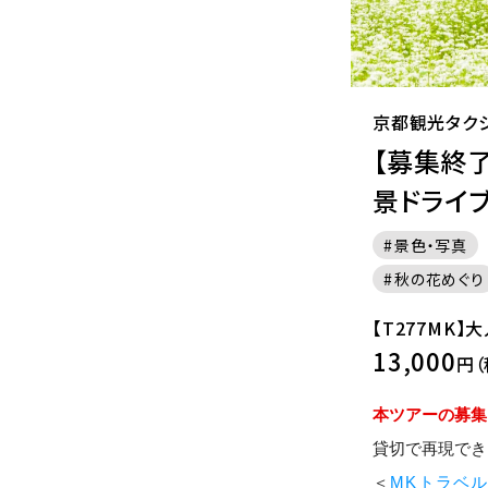
京都観光タク
【募集終
景ドライ
景色・写真
秋の花めぐり
【T277MK】
13,000
円（
本ツアーの募集
貸切で再現でき
＜
MKトラベル