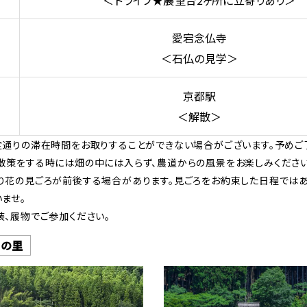
愛宕念仏寺
＜石仏の見学＞
京都駅
＜解散＞
定通りの滞在時間をお取りすることができない場合がございます。予めご
散策をする時には畑の中には入らず、農道からの風景をお楽しみください
り花の見ごろが前後する場合があります。見ごろをお約束した日程では
ませ。
装、履物でご参加ください。
きの里