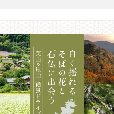
募集終了】白く揺れるそばの花と石仏に出会う、美山＆嵐山絶景ドライブ