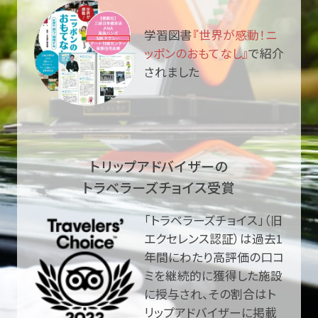
学習図書
『世界が感動！ニ
ッポンのおもてなし』
で紹介
されました
トリップアドバイザーの
トラベラーズチョイス受賞
「トラベラーズチョイス」（旧
エクセレンス認証）は過去1
年間にわたり高評価の口コ
ミを継続的に獲得した施設
に授与され、その割合はト
リップアドバイザーに掲載