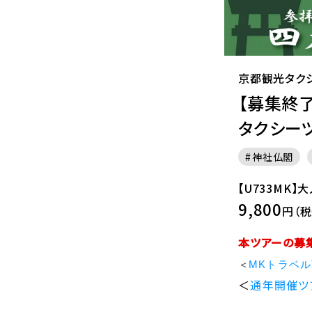
京都観光タク
【募集終
タクシー
神社仏閣
【U733MK】
9,800
円（税
本ツアーの募
＜
MKトラベル
＜
通年開催ツ