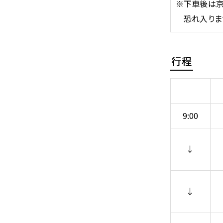
※下車後は京
恐れ入ります
行程
9:00
↓
↓