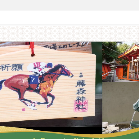
募集終了】新年パワースポットめぐり！午年ゆかりの神社参拝タクシーツアー【京都