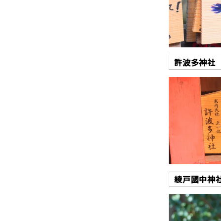
許波多
神社
綾戸國中神