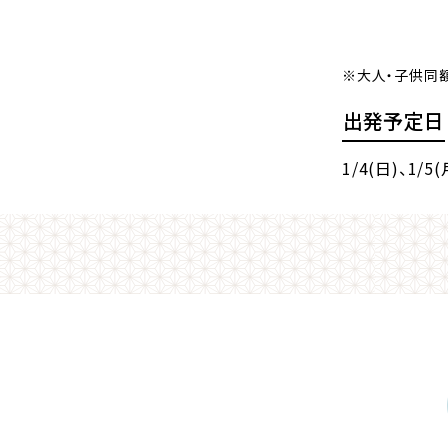
※大人・子供同
出発予定日
1/4(日)
、1/5(