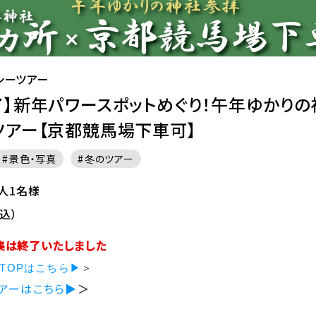
シーツアー
了】新年パワースポットめぐり！午年ゆかり
ツアー【京都競馬場下車可】
景色・写真
冬のツアー
大人1名様
込）
集は終了いたしました
TOPはこちら▶
＞
アーはこちら▶
＞