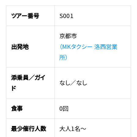
ツアー番号
S001
京都市
出発地
（MKタクシー 洛西営業
所）
添乗員／ガイ
なし／なし
ド
食事
0回
最少催行人数
大人1名～