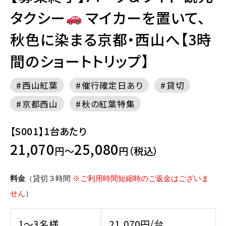
タクシー
マイカーを置いて、
秋色に染まる京都・西山へ【3時
間のショートトリップ】
西山紅葉
催行確定日あり
貸切
京都西山
秋の紅葉特集
【S001】1台あたり
21,070
25,080
円～
円（税込）
料金
（貸切３時間
※ご利用時間短縮時のご返金はございま
せん
）
1～3名様
21,070円/台