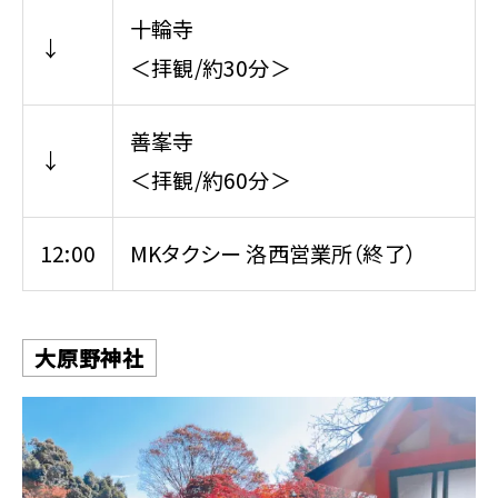
十輪寺
↓
＜拝観/約30分＞
善峯寺
↓
＜拝観/約60分＞
12:00
MKタクシー 洛西営業所（終了）
大原野神社