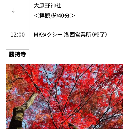
大原野神社
↓
＜拝観/約40分＞
12:00
MKタクシー 洛西営業所（終了）
勝持寺