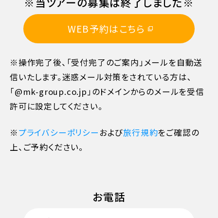
※当ツアーの募集は終了しました※
10日目に当たる日以前
20%
WEB予約はこちら
7日目に当たる日以前
30%
※操作完了後、「受付完了のご案内」メールを自動送
信いたします。迷惑メール対策をされている方は､
旅行開始日の前日
40%
「@mk-group.co.jp」のドメインからのメールを受信
許可に設定してください。
旅行開始日の当日
50%
※
プライバシーポリシー
および
旅行規約
をご確認の
旅行開始後又は無連絡
100%
上、ご予約ください。
お電話