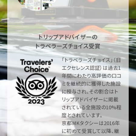
トリップアドバイザーの
トラベラーズチョイス受賞
「トラベラーズチョイス」（旧
エクセレンス認証）は過去1
年間にわたり高評価の口コ
ミを継続的に獲得した施設
に授与され、その割合はト
リップアドバイザーに掲載
されている全施設の10%程
度とされています。
京都MKタクシーは2016年
に初めて受賞して以降、継