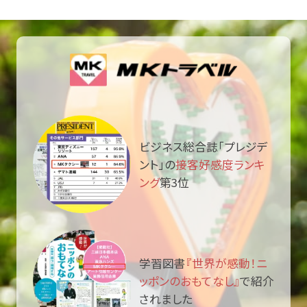
ビジネス総合誌「プレジデ
ント」の
接客好感度ランキ
ング
第3位
学習図書
『世界が感動！ニ
ッポンのおもてなし』
で紹介
されました