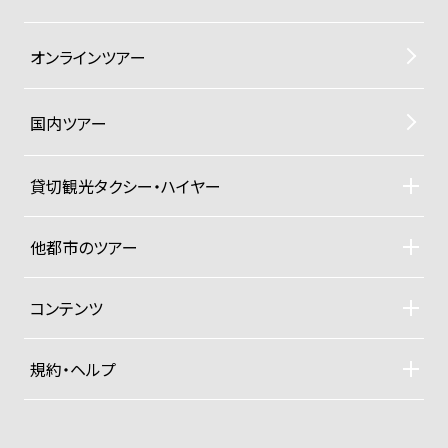
オンラインツアー
国内ツアー
貸切観光タクシー・ハイヤー
貸切観光タクシー・ハイヤーTOP
車両ラインナップと料金
他都市のツアー
ご利用規約
札幌観光タクシーツアー
東京観光タクシーツアー
コンテンツ
沖縄ヨットクルーザー
ドライバー紹介
四季折々の京都紀行
規約・ヘルプ
大手旅行社パックツアー
募集型企画旅行約款
プライベートジャンボ空港送迎便
お支払い方法
グッズ販売
プライバシーポリシー