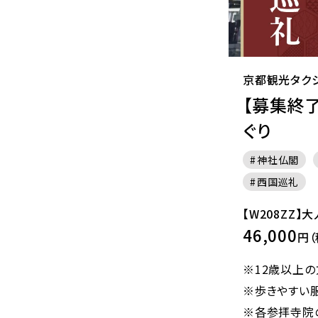
京都観光タク
【募集終
ぐり
神社仏閣
西国巡礼
【W208ZZ】
46,000
円（
※12歳以上の
※歩きやすい
※各参拝寺院