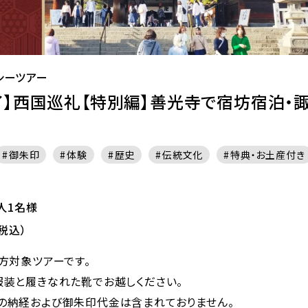
シーツアー
了】西国巡礼【特別編】善光寺で宿坊宿泊・
御朱印
体験
歴史
伝統文化
特典・お土産付き
大人1名様
税込）
方対象ツアーです。
服装と履きなれた靴でお越しください。
の納経および御朱印代金は含まれておりません。