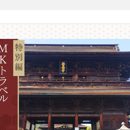
募集終了】西国巡礼【特別編】善光寺で宿坊宿泊・諏訪大社めぐり