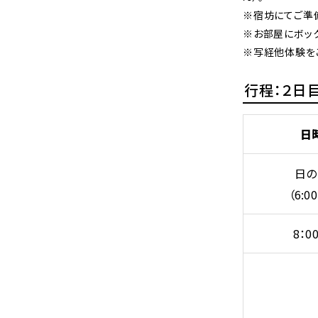
※宿坊にてご準
※お部屋にボッ
※写経他体験を
行程：２日目 
日
日の
（6:0
8：0