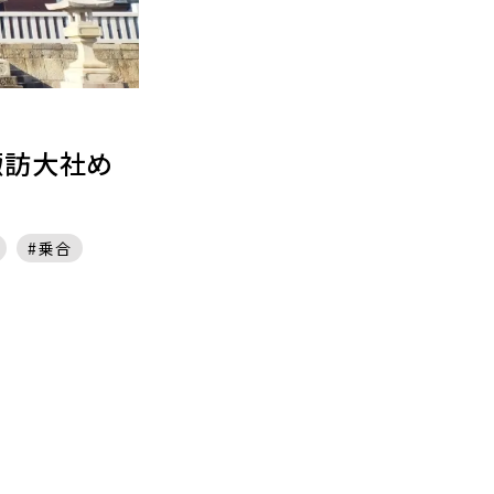
諏訪大社め
乗合