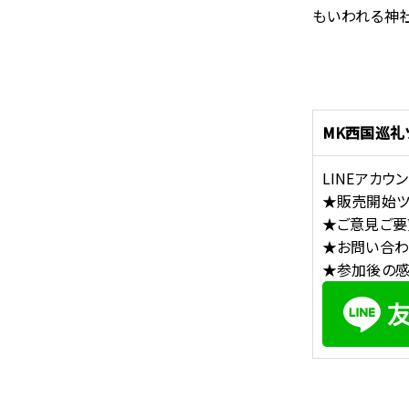
もいわれる神
MK西国巡礼
LINEアカ
★販売開始ツ
★ご意見ご要
★お問い合わ
★参加後の感