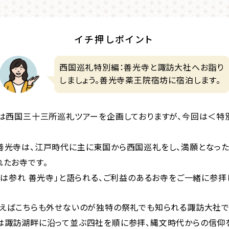
イチ押しポイント
西国巡礼特別編：善光寺と諏訪大社へお詣り
しましょう。善光寺薬王院宿坊に宿泊します。
では西国三十三所巡礼ツアーを企画しておりますが、今回は＜特
善光寺は、江戸時代に主に東国から西国巡礼をし、満願となっ
れたお寺です。
度は参れ 善光寺」と語られる、ご利益のあるお寺をご一緒に参拝
いえばこちらも外せないのが独特の祭礼でも知られる諏訪大社で
は諏訪湖畔に沿って並ぶ四社を順に参拝、縄文時代からの信仰