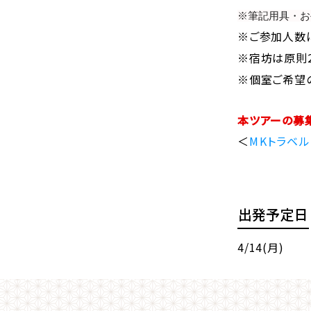
※筆記用具・お
※ご参加人数
※宿坊は原則
※個室ご希望
本ツアーの募
＜
MKトラベル
出発予定日
4/14(月)