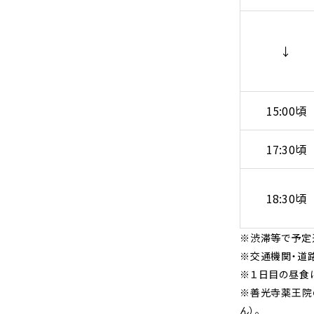
↓
15:00頃
17:30頃
18:30頃
※渋滞等で予定
※交通機関・道
※１日目の昼食
※善光寺薬王院
ん）。