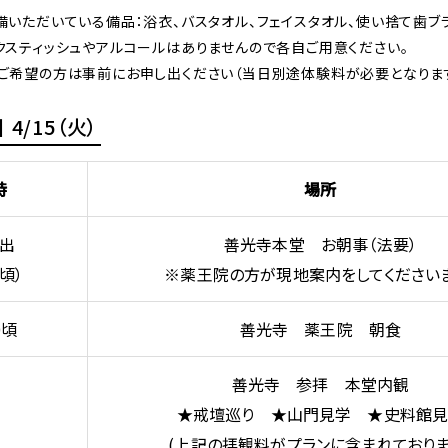
備いただいている備品：浴衣、バスタオル、フェイスタオル、使い捨て歯ブ
クスティッシュやアルコールはありませんので各自ご用意ください。
ご希望の方は事前にお申し出ください（当日別途体験料が必要となりま
4/15（火）
時
場所
出
善光寺本堂 お朝事（法要）
0頃）
※薬王院の方が現地案内をしてくださいま
0頃
善光寺 薬王院 朝食
善光寺 参拝 本堂内観
★戒壇巡り ★山門見学 ★史料館
(上記の拝観料がプランに含まれておりま