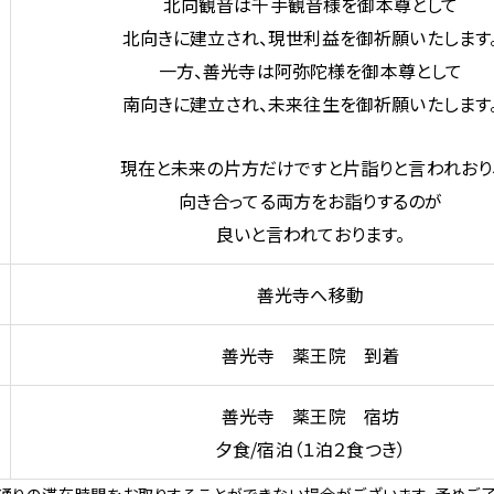
北向観音は千手観音様を御本尊として
北向きに建立され、現世利益を御祈願いたします
一方、善光寺は阿弥陀様を御本尊として
南向きに建立され、未来往生を御祈願いたします
現在と未来の片方だけですと片詣りと言われおり
向き合ってる両方をお詣りするのが
良いと言われております。
善光寺へ移動
善光寺 薬王院 到着
善光寺 薬王院 宿坊
夕食/宿泊（１泊２食つき）
通りの滞在時間をお取りすることができない場合がございます。予めご了