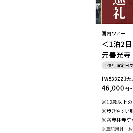
国内ツアー
＜1泊2
元善光寺
催行確定日
【W533ZZ】
46,000
円～
※12歳以上の
※歩きやすい
※各参拝寺院
※筆記用具・お