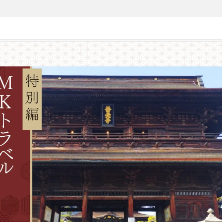
国巡礼【特別編】善光寺で宿坊宿泊・北向観音・元善光寺