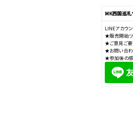
MK西国巡礼
LINEアカ
★販売開始ツ
★ご意見ご要
★お問い合わ
★参加後の感