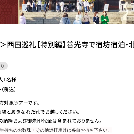
日＞西国巡礼【特別編】善光寺で宿坊宿泊・
あり
大人1名様
（税込）
方対象ツアーです。
服装と履きなれた靴でお越しください。
の納経および御朱印代金は含まれておりません。
手持ちのお数珠・その他巡拝用具は各自お持ち下さい。