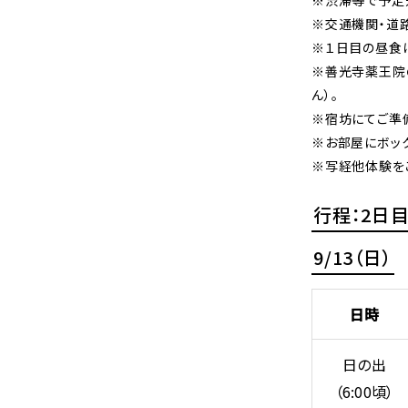
※交通機関・道
※１日目の昼食
※善光寺薬王院
ん）。
※宿坊にてご準
※お部屋にボッ
※写経他体験を
行程：2日
9/13（日）
日時
日の出
（6:00頃）