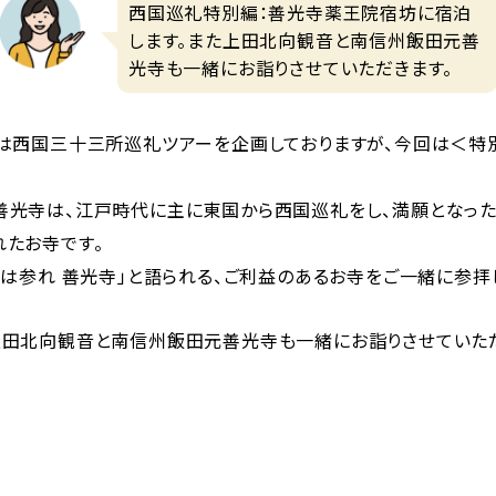
西国巡礼特別編：善光寺薬王院宿坊に宿泊
します。また上田北向観音と南信州飯田元善
光寺も一緒にお詣りさせていただきます。
では西国三十三所巡礼ツアーを企画しておりますが、今回は＜特
善光寺は、江戸時代に主に東国から西国巡礼をし、満願となっ
れたお寺です。
度は参れ 善光寺」と語られる、ご利益のあるお寺をご一緒に参拝
上田北向観音と南信州飯田元善光寺も一緒にお詣りさせていただ