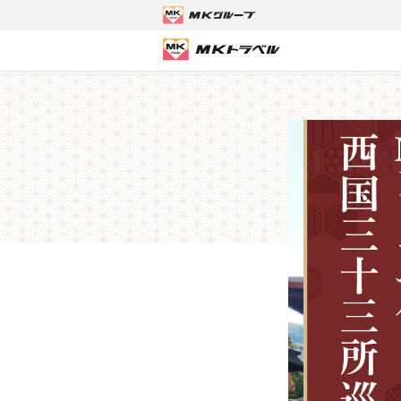
MKトラベルTOP
国内ツアー
＜1泊2日＞西