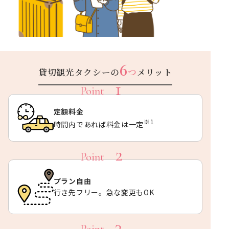
6
貸切観光タクシーの
つ
メリット
定額料金
※1
時間内であれば料金は一定
プラン自由
行き先フリー。急な変更もOK