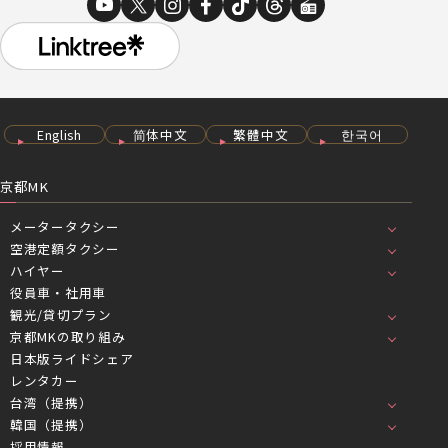
English
简体中文
繁體中文
한국어
京都MK
メータータクシー
空港定額タクシー
ハイヤー
役員車・社用車
観光/貸切プラン
京都MKの取り組み
日本版ライドシェア
レンタカー
台湾（提携）
韓国（提携）
採用情報