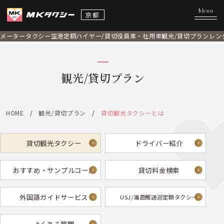
京都
メータータクシー
空港定額
ハイヤー/貸切
役員車・社用車
観光/貸切プラン
レン
観光/貸切プラン
HOME
観光/貸切プラン
貸切観光タクシーとは
貸切観光タクシー
ドライバー紹介
おすすめ・サンプルコース
貸切料金検索
外国語ガイドサービス
USJ/海遊館送迎定額タクシー