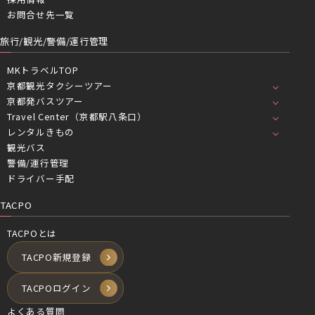
お問合せ先一覧
旅行/観光/警備/運行管理
MKトラベルTOP
京都観光タクシーツアー
京都発バスツアー
Travel Center（京都駅八条口）
レンタルきもの
観光バス
警備/運行管理
ドライバー手配
TACPO
TACPOとは
TACPO新規登録
TACPOログイン
よくある質問