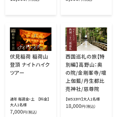
伏見稲荷 稲荷山
西国巡礼の旅【特
登頂 ナイトハイク
別編】高野山：奥
ツアー
の院/金剛峯寺/壇
上伽藍/丹生都比
売神社/慈尊院
通年 毎週金・土 【料金】
【W533YY】大人1名様
大人1名様
18,000
円（税込）
7,000
円（税込）