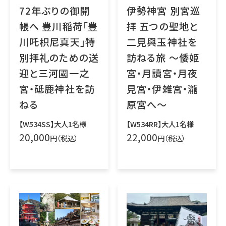
72年ぶりの御開
伊勢神宮 別宮巡
帳へ 豊川稲荷「豊
拝 五つの聖地と
川吒枳尼真天」特
二見興玉神社を
別拝礼のための送
訪ねる旅 ～倭姫
迎と三河國一之
宮・月讀宮・月夜
宮・砥鹿神社を訪
見宮・伊雑宮・瀧
ねる
原宮へ～
【W534SS】大人1名様
【W534RR】大人1名様
20,000
22,000
円（税込）
円（税込）