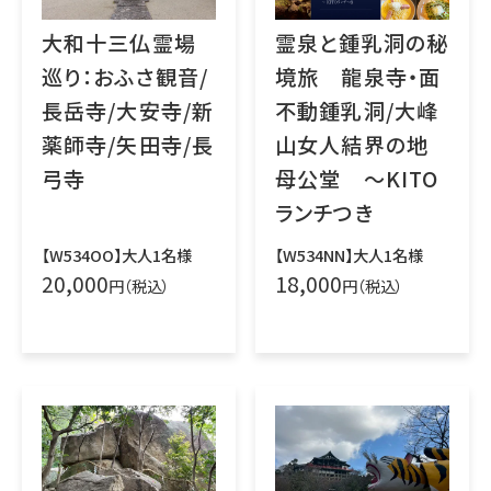
霊泉と鍾乳洞の秘
大和十三仏霊場
境旅 龍泉寺・面
巡り：おふさ観音/
不動鍾乳洞/大峰
長岳寺/大安寺/新
山女人結界の地
薬師寺/矢田寺/長
母公堂 ～KITO
弓寺
ランチつき
【W534NN】大人1名様
【W534OO】大人1名様
18,000
20,000
円（税込）
円（税込）