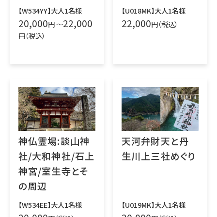
【W534YY】大人1名様
【U018MK】大人1名様
20,000
22,000
22,000
円 ～
円（税込）
円（税込）
神仏霊場:談山神
天河弁財天と丹
社/大和神社/石上
生川上三社めぐり
神宮/室生寺とそ
の周辺
【W534EE】大人1名様
【U019MK】大人1名様