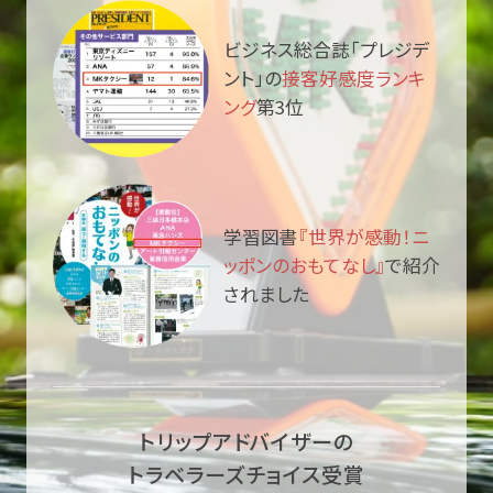
ビジネス総合誌「プレジデ
ント」の
接客好感度ランキ
ング
第3位
学習図書
『世界が感動！ニ
ッポンのおもてなし』
で紹介
されました
トリップアドバイザーの
トラベラーズチョイス受賞