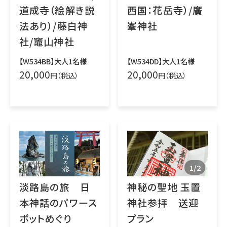
道成寺（絵解き説
西国：花岳寺）/廣
法あり）/藤白神
峯神社
社/竈山神社
【W534BB】大人1名様
【W534DD】大人1名様
20,000
20,000
円（税込）
円（税込）
1
/
2
淡路島の旅 日
神秘の聖地 玉置
本神話のパワース
神社参拝 送迎
ポットめぐり
プラン