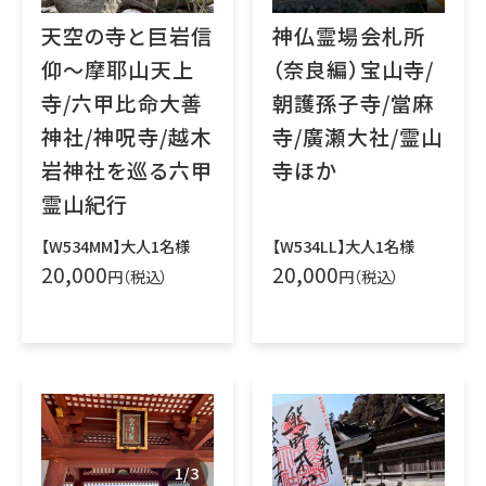
天空の寺と巨岩信
神仏霊場会札所
仰～摩耶山天上
（奈良編）宝山寺/
寺/六甲比命大善
朝護孫子寺/當麻
神社/神呪寺/越木
寺/廣瀬大社/霊山
岩神社を巡る六甲
寺ほか
霊山紀行
【W534MM】大人1名様
【W534LL】大人1名様
20,000
20,000
円（税込）
円（税込）
1
/
3