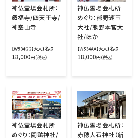
神仏霊場会札所：
神仏霊場会札所
叡福寺/四天王寺/
めぐり：熊野速玉
神峯山寺
大社/熊野本宮大
社/ほか
【W534GG】大人1名様
【W534AA】大人1名様
18,000
18,000
円（税込）
円（税込）
神仏霊場会札所
神仏霊場会札所：
めぐり：闘鶏神社/
赤穂大石神社（新