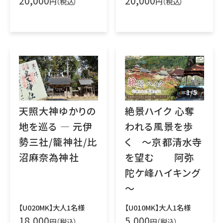
20,000
20,000
円（税込）
円（税込）
1
/
5
絶景ハイク 心奪
天照大神ゆかりの
われる風景を歩
地を巡る ― 元伊
く ～京都清水寺
勢三社/籠神社/比
を望む 阿弥
沼麻奈為神社
陀ケ峰ハイキング
～
【U010MK】大人1名様
【U020MK】大人1名様
5,000
18,000
円（税込）
円（税込）