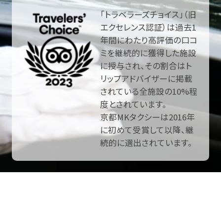
「トラベラーズチョイス」（旧
エクセレンス認証）は過去1
年間にわたり高評価の口コ
ミを継続的に獲得した施設
に授与され、その割合はト
リップアドバイザーに掲載
されている全施設の10%程
度とされています。
京都MKタクシーは2016年
に初めて受賞して以降、継
続的に選出されています。