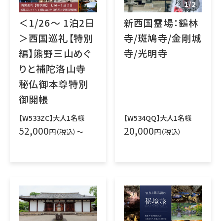
1
/
2
＜1/26～ 1泊2日
新西国霊場：鶴林
＞西国巡礼【特別
寺/斑鳩寺/金剛城
編】熊野三山めぐ
寺/光明寺
りと補陀洛山寺
秘仏御本尊特別
御開帳
【W533ZC】大人1名様
【W534QQ】大人1名様
52,000
20,000
円（税込）～
円（税込）