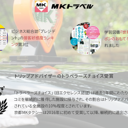
ビジネス総合誌「プレジデ
学習図書
『世
ント」の
接客好感度ランキ
ポンのおもて
ング
第3位
れました
トリップアドバイザーの
トラベラーズチョイス受賞
「トラベラーズチョイス」（旧エクセレンス認証）は過去1年間にわた
コミを継続的に獲得した施設に授与され、その割合はトリップアド
されている全施設の10%程度とされています。
京都MKタクシーは2016年に初めて受賞して以降、継続的に選出さ