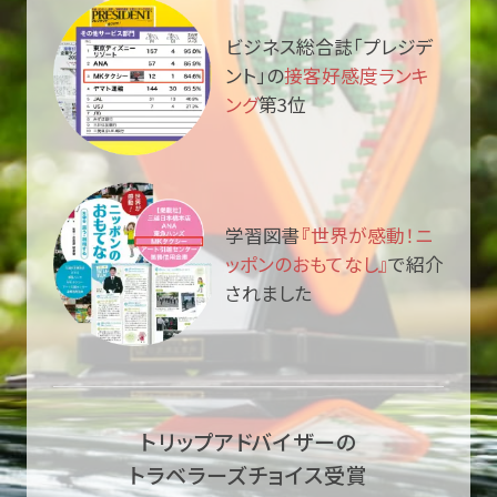
ビジネス総合誌「プレジデ
ント」の
接客好感度ランキ
ング
第3位
学習図書
『世界が感動！ニ
ッポンのおもてなし』
で紹介
されました
トリップアドバイザーの
トラベラーズチョイス受賞