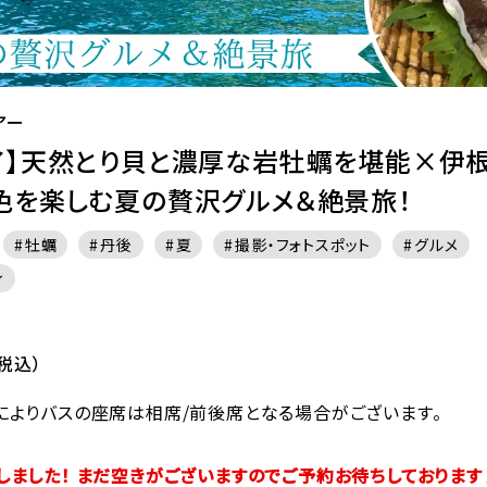
アー
了】天然とり貝と濃厚な岩牡蠣を堪能×伊
色を楽しむ夏の贅沢グルメ＆絶景旅！
牡蠣
丹後
夏
撮影・フォトスポット
グルメ
ィ
税込）
によりバスの座席は相席/前後席となる場合がございます。
しました！ まだ空きがございますのでご予約お待ちしておりま