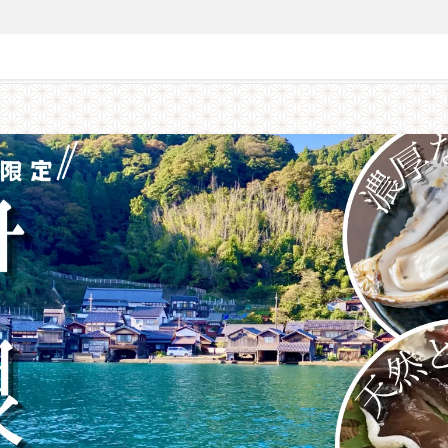
了】天然とり貝と濃厚な岩牡蠣を堪能×伊根舟屋の美しい海景色を楽しむ夏の贅沢