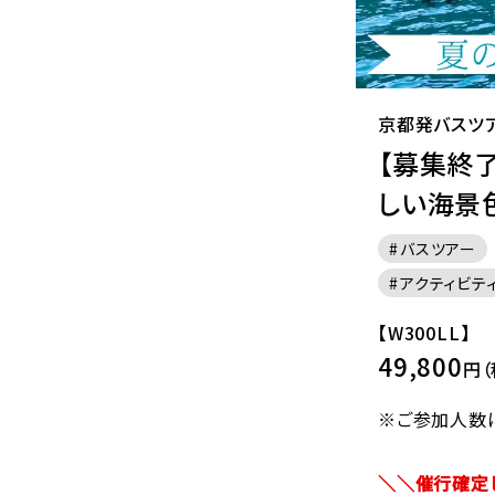
京都発バスツ
【募集終
しい海景
バスツアー
アクティビテ
【W300LL】
49,800
円（
※ご参加人数
＼＼催行確定