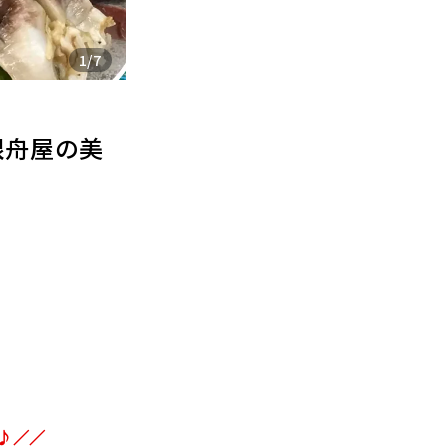
1
/
7
根舟屋の美
す♪／／