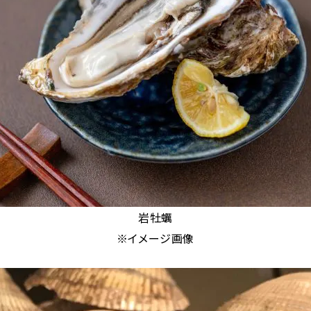
岩牡蠣
※イメージ画像