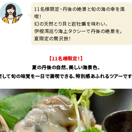
11名様限定・丹後の絶景と旬の海の幸を満
喫！
幻の天然とり貝と岩牡蠣を味わい、
伊根湾巡り海上タクシーで丹後の絶景を。
夏限定の贅沢旅！
【11
名様限定！】
夏の丹後の自然、美しい海景色、
そして旬の味覚を一日で満喫できる、特別感あふれるツアーです