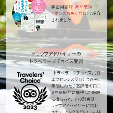
学習図書
『世界が感動！ニ
ッポンのおもてなし』
で紹介
されました
トリップアドバイザーの
トラベラーズチョイス受賞
「トラベラーズチョイス」（旧
エクセレンス認証）は過去1
年間にわたり高評価の口コ
ミを継続的に獲得した施設
に授与され、その割合はト
リップアドバイザーに掲載
されている全施設の10%程