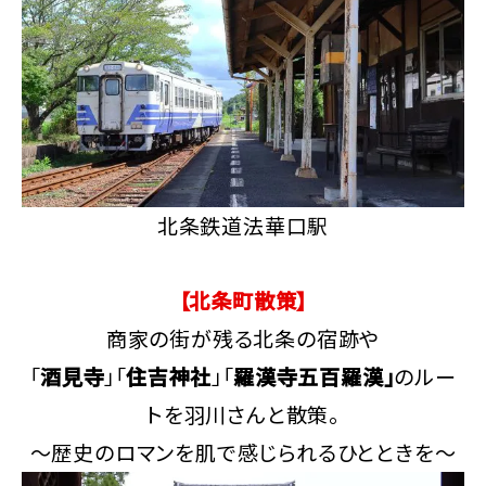
北条鉄道法華口駅
【北条町散策】
商家の街が残る北条の宿跡や
「
酒見寺
」「
住吉神社
」「
羅漢寺五百羅漢」
のルー
トを羽川さんと散策。
～歴史のロマンを肌で感じられるひとときを～