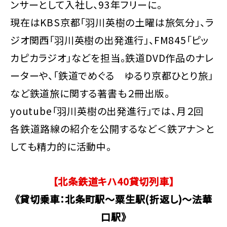
ンサーとして入社し、93年フリーに。
現在はKBS京都「羽川英樹の土曜は旅気分」、ラ
ジオ関西「羽川英樹の出発進行」、FM845「ピッ
カピカラジオ」などを担当。鉄道DVD作品のナレ
ーターや、「鉄道でめぐる ゆるり京都ひとり旅」
など鉄道旅に関する著書も２冊出版。
youtube「羽川英樹の出発進行」では、月２回
各鉄道路線の紹介を公開するなど＜鉄アナ＞と
しても精力的に活動中。
【北条鉄道キハ40貸切列車】
《貸切乗車：北条町駅～粟生駅(折返し)～法華
口駅》