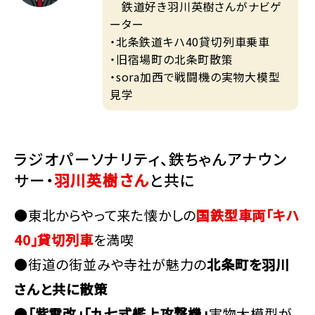
鉄道好き羽川英樹さんがナビゲ
ーター
・北条鉄道キハ40貸切列車乗車
・旧宿場町の北条町散策
・sora加西で戦闘機の実物大模型
見学
ラジオパーソナリティ、鉄ちゃんアナウン
サー・
羽川英樹さん
と共に
●東北からやって来た懐かしの
国鉄型車両「キハ
40」貸切列車
を満喫
●街道の街並みや寺社が魅力の
北条町を羽川
さんと共に散策
●
「紫電改」「九七式艦上攻撃機」
実物大模型が