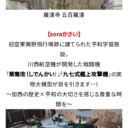
羅漢寺 五百羅漢
【soraかさい】
旧空軍鶉野飛行場跡に建てられた平和学習施
設。
川西航空機が開発した戦闘機
「
紫電改（しでんかい
）」「
九七式艦上攻撃機
」の実
物大模型が目を引きます…!
～加西の歴史×平和の大切さを感じる貴重な時
間を～