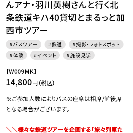
んアナ・羽川英樹さんと行く北
条鉄道キハ40貸切とまるっと加
西市ツアー
バスツアー
鉄道
撮影・フォトスポット
体験
イベント
施設見学
【W009MK】
14,800
円（税込）
※ご参加人数によりバスの座席は相席/前後席
となる場合がございます。
＼＼様々な鉄道ツアーを企画する「旅々列車た