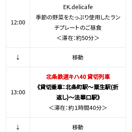
EK.delicafe
季節の野菜をたっぷり使用したラン
12:00
チプレートのご昼食
＜滞在：約50分＞
↓
移動
北条鉄道キハ40 貸切列車
《貸切乗車：北条町駅～粟生駅(折
13:00
返し)～法華口駅》
＜滞在：約１時間40分＞
↓
移動