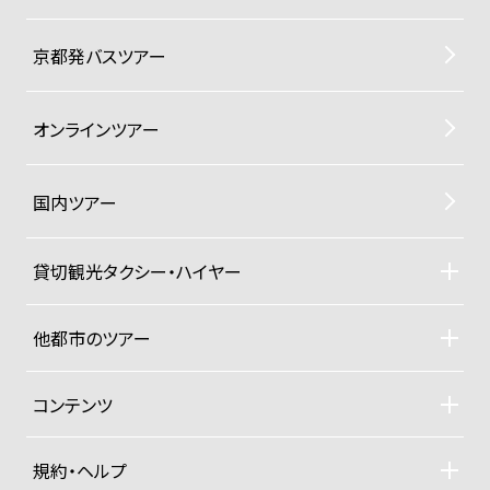
京都発バスツアー
オンラインツアー
国内ツアー
貸切観光タクシー・ハイヤー
貸切観光タクシー・ハイヤーTOP
車両ラインナップと料金
他都市のツアー
ご利用規約
札幌観光タクシーツアー
東京観光タクシーツアー
コンテンツ
沖縄ヨットクルーザー
ドライバー紹介
四季折々の京都紀行
規約・ヘルプ
大手旅行社パックツアー