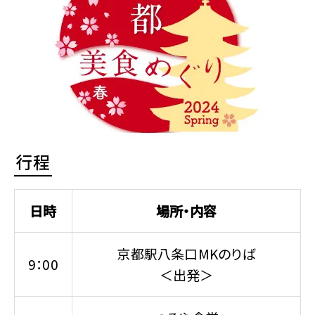
行程
日時
場所・内容
京都駅八条口MKのりば
9：00
＜出発＞