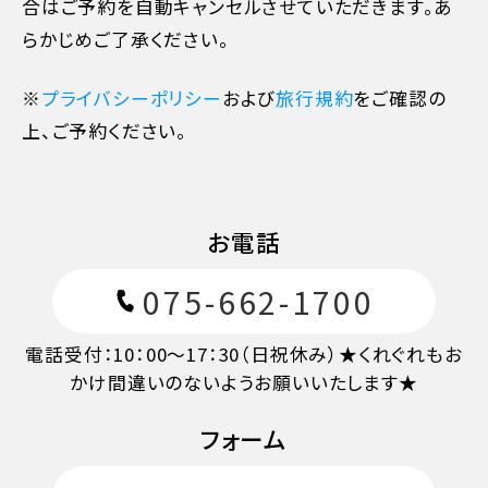
合はご予約を自動キャンセルさせていただきます。あ
らかじめご了承ください。
※
プライバシーポリシー
および
旅行規約
をご確認の
上、ご予約ください。
11日目に当たる日以前
無料
お電話
075-662-1700
10日目に当たる日以前
20%
電話受付：10：00～17：30（日祝休み）★くれぐれもお
7日目に当たる日以前
30%
かけ間違いのないようお願いいたします★
フォーム
旅行開始日の前日
40%