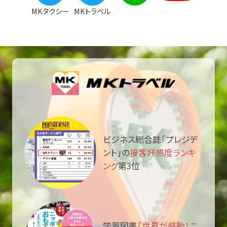
MKタクシー
MKトラベル
ビジネス総合誌「プレジデ
ント」の
接客好感度ランキ
ング
第3位
学習図書
『世界が感動！ニ