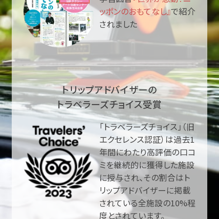
ッポンのおもてなし』
で紹介
されました
トリップアドバイザーの
トラベラーズチョイス受賞
「トラベラーズチョイス」（旧
エクセレンス認証）は過去1
年間にわたり高評価の口コ
ミを継続的に獲得した施設
に授与され、その割合はト
リップアドバイザーに掲載
されている全施設の10%程
度とされています。