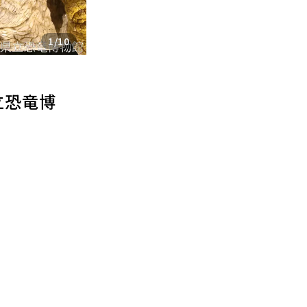
1
/
10
立恐竜博