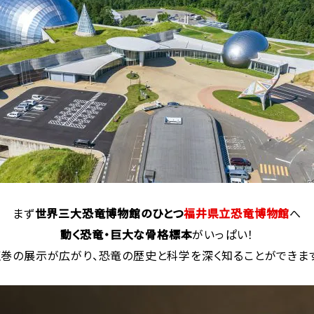
まず
世界三大恐竜博物館のひとつ
福井県立恐竜博物館
へ
動く恐竜・巨大な骨格標本
がいっぱい！
圧巻の展示が広がり、恐竜の歴史と科学を深く知ることができます