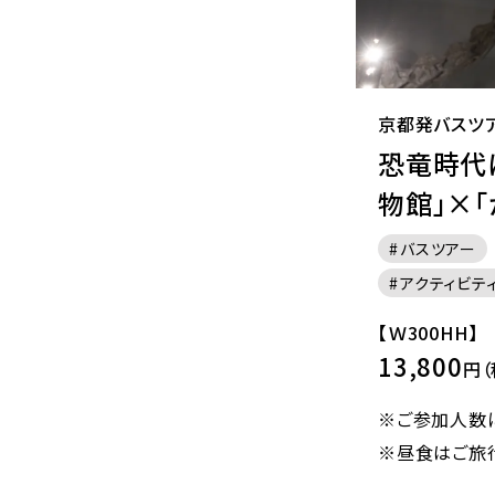
京都発バスツ
恐竜時代
物館」×
バスツアー
アクティビテ
【Ｗ300HH】
13,800
円（
※ご参加人数
※昼食はご旅