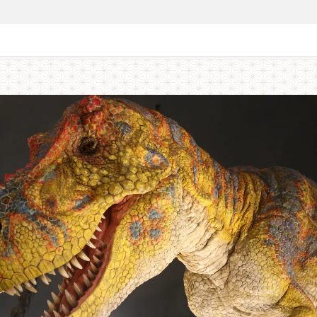
にタイムスリップ！動く恐竜に会う「福井県立恐竜博物館」×「かつやまディノパーク