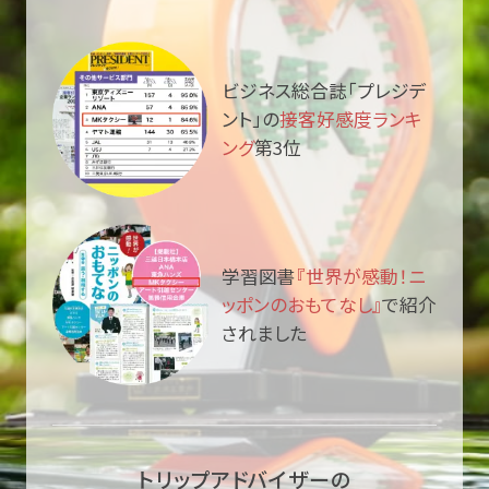
ビジネス総合誌「プレジデ
ント」の
接客好感度ランキ
ング
第3位
学習図書
『世界が感動！ニ
ッポンのおもてなし』
で紹介
されました
トリップアドバイザーの