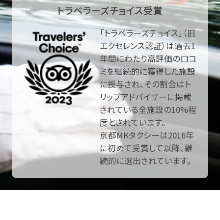
トラベラーズチョイス受賞
「トラベラーズチョイス」（旧
エクセレンス認証）は過去1
年間にわたり高評価の口コ
ミを継続的に獲得した施設
に授与され、その割合はト
リップアドバイザーに掲載
されている全施設の10%程
度とされています。
京都MKタクシーは2016年
に初めて受賞して以降、継
続的に選出されています。