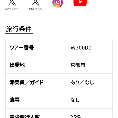
旅行条件
ツアー番号
Ｗ300DD
出発地
京都市
添乗員／ガイド
あり／なし
食事
なし
最少催行人数
25名