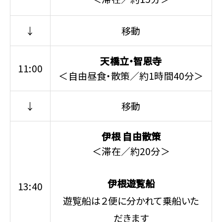
↓
移動
天橋立・智恩寺
11:00
＜自由昼食・散策／約1時間40分＞
↓
移動
伊根 自由散策
＜滞在／約20分＞
伊根遊覧船
13:40
遊覧船は２便に分かれて乗船いた
だきます