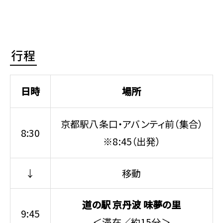
行程
日時
場所
京都駅八条口・アバンティ前（集合）
8:30
※8:45（出発）
↓
移動
道の駅 京丹波 味夢の里
9:45
＜滞在／約15分＞