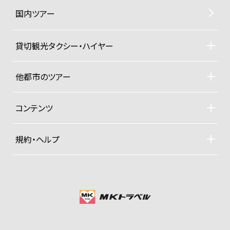
国内ツアー
貸切観光タクシー・ハイヤー
貸切観光タクシー・ハイヤーTOP
車両ラインナップと料金
他都市のツアー
ご利用規約
札幌観光タクシーツアー
東京観光タクシーツアー
コンテンツ
沖縄ヨットクルーザー
ドライバー紹介
四季折々の京都紀行
規約・ヘルプ
大手旅行社パックツアー
募集型企画旅行約款
プライベートジャンボ空港送迎便
お支払い方法
グッズ販売
プライバシーポリシー
会社概要
MKグループTOP