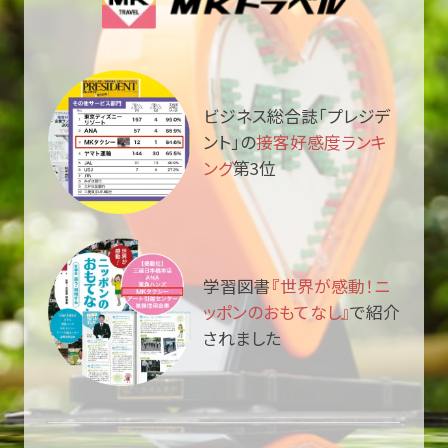
ビジネス総合誌「プレジデ
ント」の
接客好感度ランキ
ング
第3位
学習図書
『世界が感動！ニ
ッポンのおもてなし』
で紹介
されました