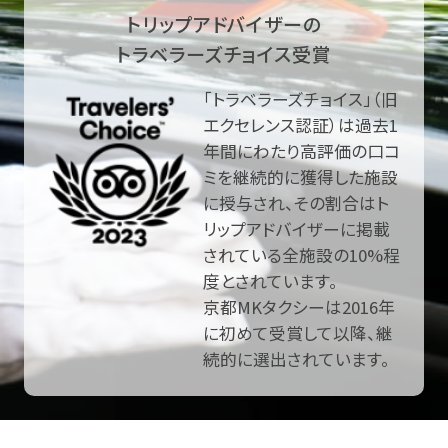
トリップアドバイザーの
トラベラーズチョイス受賞
「トラベラーズチョイス」（旧
エクセレンス認証）は過去1
年間にわたり高評価の口コ
ミを継続的に獲得した施設
に授与され、その割合はト
リップアドバイザーに掲載
されている全施設の10%程
度とされています。
京都MKタクシーは2016年
に初めて受賞して以降、継
続的に選出されています。