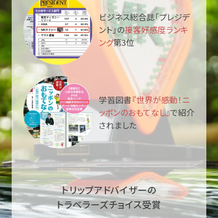
ビジネス総合誌「プレジデ
ント」の
接客好感度ランキ
ング
第3位
学習図書
『世界が感動！ニ
ッポンのおもてなし』
で紹介
されました
トリップアドバイザーの
トラベラーズチョイス受賞