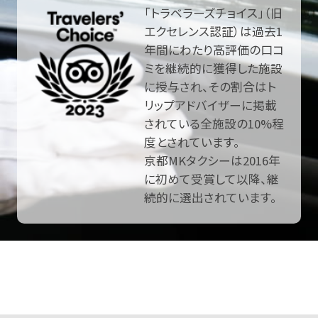
「トラベラーズチョイス」（旧
エクセレンス認証）は過去1
年間にわたり高評価の口コ
ミを継続的に獲得した施設
に授与され、その割合はト
リップアドバイザーに掲載
されている全施設の10%程
度とされています。
京都MKタクシーは2016年
に初めて受賞して以降、継
続的に選出されています。