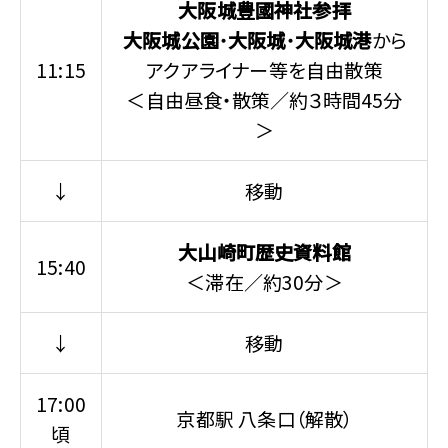
大阪城豊國神社参拝
大阪城公園
・
大阪城
・
大阪城港
から
11:15
アクアライナー等を自由散策
＜自由昼食・散策／約３時間45分
＞
↓
移動
大山崎町歴史資料館
15:40
＜滞在／約30分＞
↓
移動
17:00
京都駅 八条口（解散）
頃