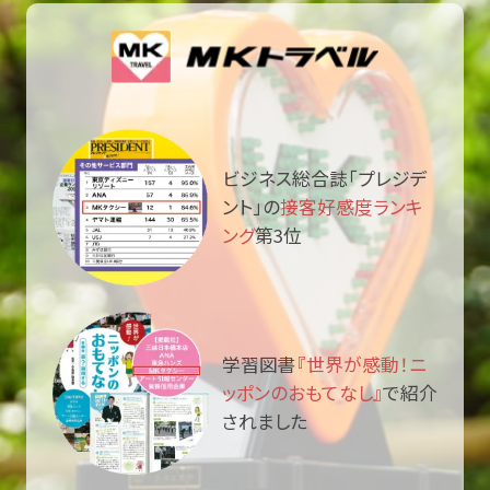
ビジネス総合誌「プレジデ
ント」の
接客好感度ランキ
ング
第3位
学習図書
『世界が感動！ニ
ッポンのおもてなし』
で紹介
されました