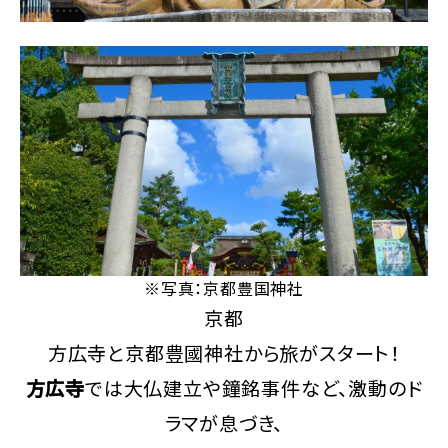
※写真：京都豊国神社
京都
方広寺と京都豊國神社から旅がスタート！
方広寺
では大仏建立や鐘銘事件など、激動のド
ラマが息づき、