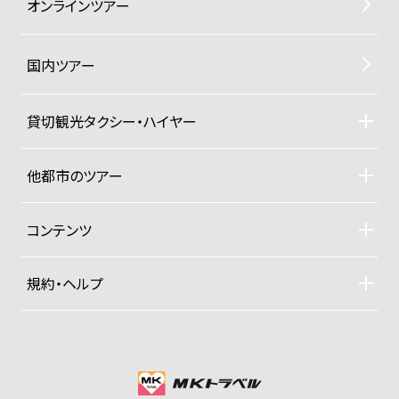
オンラインツアー
国内ツアー
貸切観光タクシー・ハイヤー
貸切観光タクシー・ハイヤーTOP
車両ラインナップと料金
他都市のツアー
ご利用規約
札幌観光タクシーツアー
東京観光タクシーツアー
コンテンツ
沖縄ヨットクルーザー
ドライバー紹介
四季折々の京都紀行
規約・ヘルプ
大手旅行社パックツアー
募集型企画旅行約款
プライベートジャンボ空港送迎便
お支払い方法
グッズ販売
プライバシーポリシー
会社概要
MKグループTOP