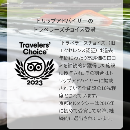
トリップアドバイザーの
トラベラーズチョイス受賞
「トラベラーズチョイス」（旧
エクセレンス認証）は過去1
年間にわたり高評価の口コ
ミを継続的に獲得した施設
に授与され、その割合はト
リップアドバイザーに掲載
されている全施設の10%程
度とされています。
京都MKタクシーは2016年
に初めて受賞して以降、継
続的に選出されています。