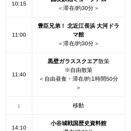
10:15
＜滞在/約30分＞
豊臣兄弟！ 北近江長浜 大河ドラ
11:00
マ館
＜滞在/約30分＞
黒壁ガラススクエア
散策
※自由散策
11:40
＜自由昼食・滞在/約１時間50分
＞
↓
移動
小谷城戦国歴史資料館
14:10