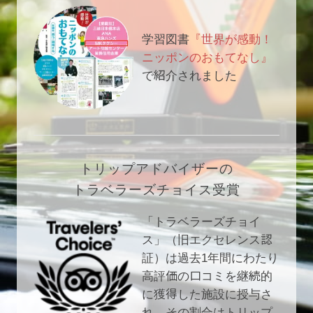
学習図書
『世界が感動！
ニッポンのおもてなし』
で紹介されました
トリップアドバイザーの
トラベラーズチョイス受賞
「トラベラーズチョイ
ス」（旧エクセレンス認
証）は過去1年間にわたり
高評価の口コミを継続的
に獲得した施設に授与さ
れ、その割合はトリップ