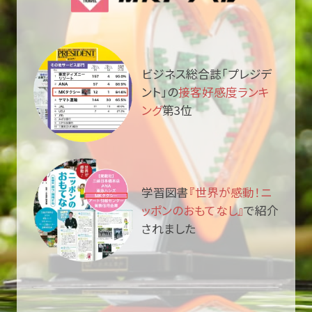
ビジネス総合誌「プレジデ
ント」の
接客好感度ランキ
ング
第3位
学習図書
『世界が感動！ニ
ッポンのおもてなし』
で紹介
されました