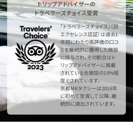
トリップアドバイザーの
トラベラーズチョイス受賞
「トラベラーズチョイス」（旧
エクセレンス認証）は過去1
年間にわたり高評価の口コ
ミを継続的に獲得した施設
に授与され、その割合はト
リップアドバイザーに掲載
されている全施設の10%程
度とされています。
京都MKタクシーは2016年
に初めて受賞して以降、継
続的に選出されています。