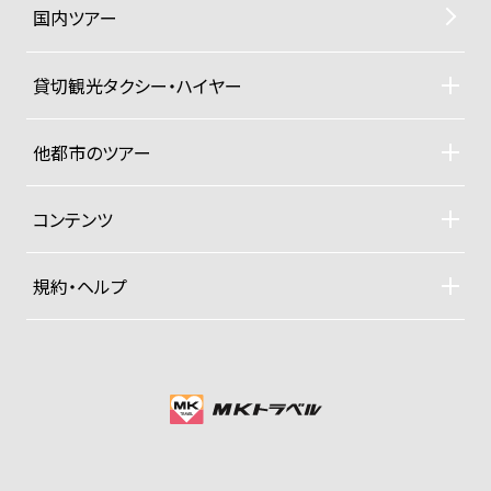
国内ツアー
貸切観光タクシー・ハイヤー
貸切観光タクシー・ハイヤーTOP
車両ラインナップと料金
他都市のツアー
ご利用規約
札幌観光タクシーツアー
東京観光タクシーツアー
コンテンツ
沖縄ヨットクルーザー
ドライバー紹介
四季折々の京都紀行
規約・ヘルプ
大手旅行社パックツアー
募集型企画旅行約款
プライベートジャンボ空港送迎便
お支払い方法
グッズ販売
プライバシーポリシー
会社概要
MKグループTOP