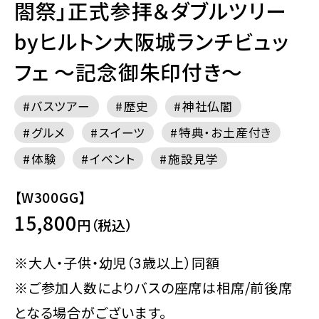
閤祭」正式参拝＆ダブルツリー
byヒルトン大阪城ランチビュッ
フェ ～記念御朱印付き～
バスツアー
歴史
神社仏閣
グルメ
スイーツ
特典・お土産付き
体験
イベント
施設見学
【W300GG】
15,800
円（税込）
※大人・子供・幼児（3歳以上）同額
※ご参加人数によりバスの座席は相席/前後席
となる場合がございます。