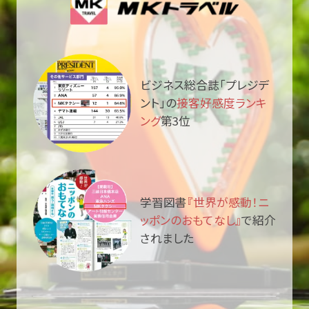
ビジネス総合誌「プレジデ
ント」の
接客好感度ランキ
ング
第3位
学習図書
『世界が感動！ニ
ッポンのおもてなし』
で紹介
されました