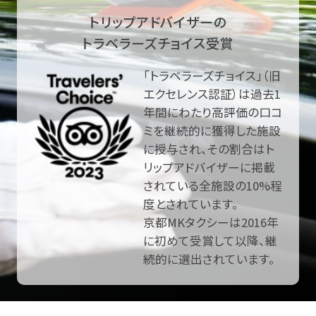
トリップアドバイザーの
トラベラーズチョイス受賞
「トラベラーズチョイス」（旧
エクセレンス認証）は過去1
年間にわたり高評価の口コ
ミを継続的に獲得した施設
に授与され、その割合はト
リップアドバイザーに掲載
されている全施設の10%程
度とされています。
京都MKタクシーは2016年
に初めて受賞して以降、継
続的に選出されています。