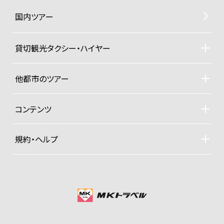
国内ツアー
貸切観光タクシー・ハイヤー
貸切観光タクシー・ハイヤーTOP
車両ラインナップと料金
他都市のツアー
ご利用規約
札幌観光タクシーツアー
東京観光タクシーツアー
コンテンツ
沖縄ヨットクルーザー
ドライバー紹介
四季折々の京都紀行
規約・ヘルプ
大手旅行社パックツアー
募集型企画旅行約款
プライベートジャンボ空港送迎便
お支払い方法
グッズ販売
プライバシーポリシー
会社概要
MKグループTOP