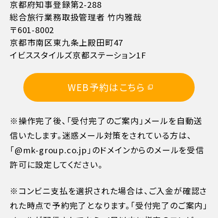
京都府知事登録第2-288
総合旅行業務取扱管理者 竹内雅哉
〒601-8002
京都市南区東九条上殿田町47
イビススタイルズ京都ステーション1F
11日目に当たる日以前
無料
WEB予約はこちら
10日目に当たる日以前
20%
※操作完了後、「受付完了のご案内」メールを自動送
7日目に当たる日以前
30%
信いたします。迷惑メール対策をされている方は､
「@mk-group.co.jp」のドメインからのメールを受信
旅行開始日の前日
40%
許可に設定してください。
旅行開始日の当日
50%
※コンビニ支払を選択された場合は、ご入金が確認さ
れた時点で予約完了となります。「受付完了のご案内」