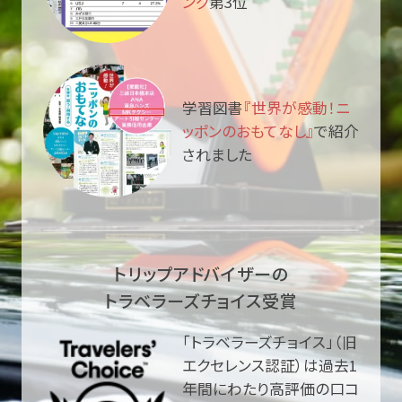
ング
第3位
学習図書
『世界が感動！ニ
ッポンのおもてなし』
で紹介
されました
トリップアドバイザーの
トラベラーズチョイス受賞
「トラベラーズチョイス」（旧
エクセレンス認証）は過去1
年間にわたり高評価の口コ