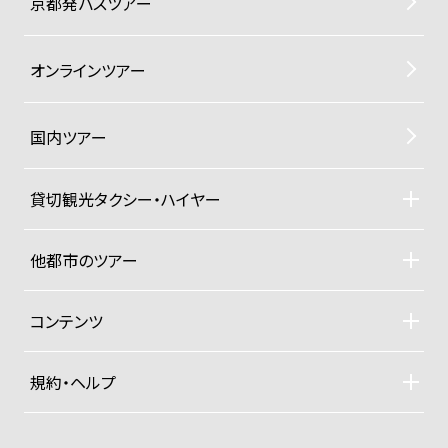
京都発バスツアー
オンラインツアー
国内ツアー
貸切観光タクシー・ハイヤー
貸切観光タクシー・ハイヤーTOP
車両ラインナップと料金
他都市のツアー
ご利用規約
札幌観光タクシーツアー
東京観光タクシーツアー
コンテンツ
沖縄ヨットクルーザー
ドライバー紹介
四季折々の京都紀行
規約・ヘルプ
大手旅行社パックツアー
募集型企画旅行約款
プライベートジャンボ空港送迎便
お支払い方法
グッズ販売