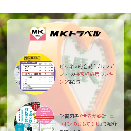
ビジネス総合誌「プレジデ
ント」の
接客好感度ランキ
ング
第3位
学習図書
『世界が感動！ニ
ッポンのおもてなし』
で紹介