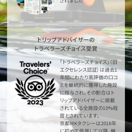
されました
トリップアドバイザーの
トラベラーズチョイス受賞
「トラベラーズチョイス」（旧
エクセレンス認証）は過去1
年間にわたり高評価の口コ
ミを継続的に獲得した施設
に授与され、その割合はト
リップアドバイザーに掲載
されている全施設の10%程
度とされています。
京都MKタクシーは2016年
に初めて受賞して以降、継