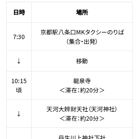
日時
場所
京都駅八条口MKタクシーのりば
7:30
（集合・出発）
↓
移動
10:15
龍泉寺
頃
＜滞在：約20分＞
天河大辨財天社（天河神社）
↓
＜滞在：約20分＞
丹生川上神社下社