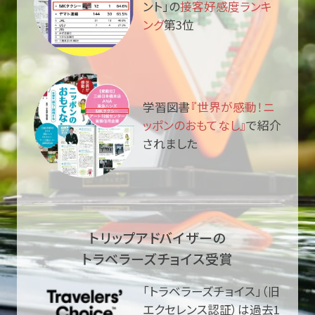
ント」の
接客好感度ランキ
ング
第3位
学習図書
『世界が感動！ニ
ッポンのおもてなし』
で紹介
されました
トリップアドバイザーの
トラベラーズチョイス受賞
「トラベラーズチョイス」（旧
エクセレンス認証）は過去1