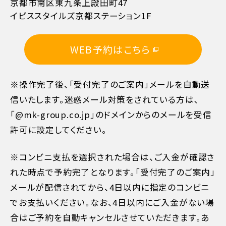
京都市南区東九条上殿田町47
イビススタイルズ京都ステーション1F
11日目に当たる日以前
無料
WEB予約はこちら
10日目に当たる日以前
20%
※操作完了後、「受付完了のご案内」メールを自動送
7日目に当たる日以前
30%
信いたします。迷惑メール対策をされている方は､
「@mk-group.co.jp」のドメインからのメールを受信
旅行開始日の前日
40%
許可に設定してください。
旅行開始日の当日
50%
※コンビニ支払を選択された場合は、ご入金が確認さ
れた時点で予約完了となります。「受付完了のご案内」
旅行開始後又は無連絡
100%
メールが配信されてから、4日以内に指定のコンビニ
でお支払いください。なお、4日以内にご入金がない場
合はご予約を自動キャンセルさせていただきます。あ