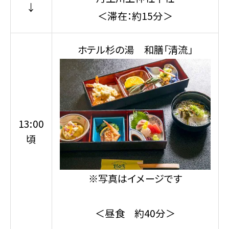
↓
＜滞在：約15分＞
ホテル杉の湯 和膳「清流」
13:00
頃
※写真はイメージです
＜昼食 約40分＞