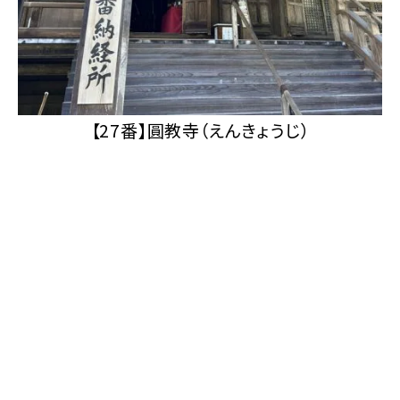
【27番】圓教寺（えんきょうじ）