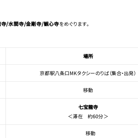
寺/水間寺/金剛寺/観心寺
をめぐります。
場所
京都駅八条口MKタクシーのりば（集合・出発）
移動
七宝龍寺
＜滞在 約60分＞
移動