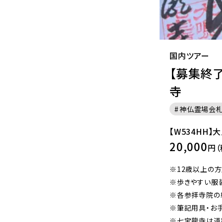
国内ツアー
【募集終
寺
神仏霊場会札
【W534HH】
20,000
円（
※12歳以上の方
※歩きやすい服
※各参拝寺院の
※筆記用具・お
※七宝龍寺は道