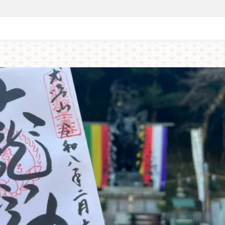
仏霊場会札所：七宝龍寺/水間寺/金剛寺/観心寺