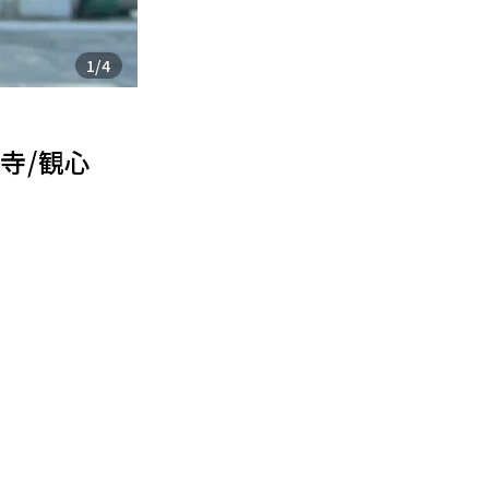
1
/
4
寺/観心