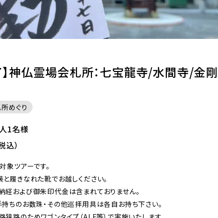
了】神仏霊場会札所：七宝龍寺/水間寺/金剛
所めぐり
大人1名様
税込）
対象ツアーです。
装と履きなれた靴でお越しください。
納経および御朱印代金は含まれておりません。
手持ちのお数珠・その他巡拝用具は各自お持ち下さい。
路狭路のためワゴンタイプ（ALF等）で実施いたします