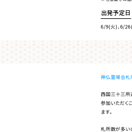
出発予定日
6/9(火)
、6/26
神仏霊場会札
西国三十三所
参加いただく
ます。
札所数が多い