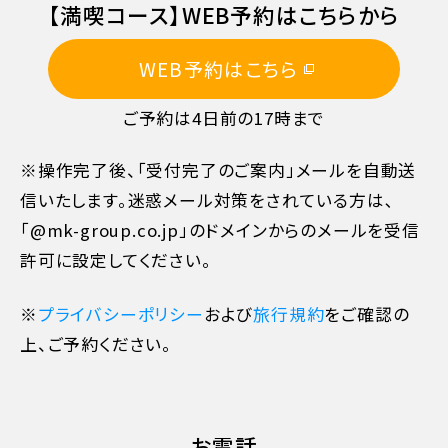
【満喫コース】WEB予約はこちらから
旅行開始日の前日
40%
WEB予約はこちら
旅行開始日の当日
50%
ご予約は4日前の17時まで
旅行開始後又は無連絡
100%
※操作完了後、「受付完了のご案内」メールを自動送
信いたします。迷惑メール対策をされている方は､
「@mk-group.co.jp」のドメインからのメールを受信
許可に設定してください。
※
プライバシーポリシー
および
旅行規約
をご確認の
上、ご予約ください。
お電話