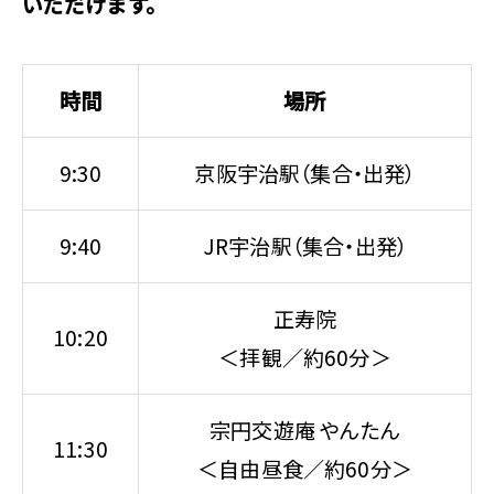
いただけます。
時間
場所
9:30
京阪宇治駅（集合・出発）
9:40
JR宇治駅（集合・出発）
正寿院
10:20
＜拝観／約60分＞
宗円交遊庵 やんたん
11:30
＜自由昼食／約60分＞