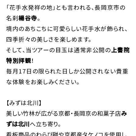
「花手水発祥の地」とも言われる、長岡京市の
名刹
楊谷寺
。
境内のあちこちに可愛らしい花手水が飾られ、
四季折々の美しさを楽しめます。
そして、当ツアーの目玉は通常非公開の
上書院
特別拝観
！
毎月17日の限られた日しか公開されない貴重
な体験をお楽しみください。
【みずは北川】
美しい竹林が広がる京都・長岡京の和菓子店
み
ずは北川
へ立ち寄り。
看板商品のわらび餅や京都産タケノコを使用し