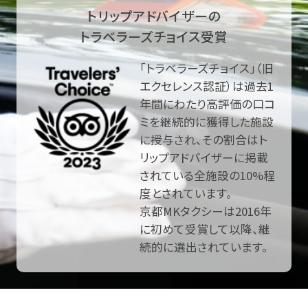
トリップアドバイザーの
トラベラーズチョイス受賞
「トラベラーズチョイス」（旧
エクセレンス認証）は過去1
年間にわたり高評価の口コ
ミを継続的に獲得した施設
に授与され、その割合はト
リップアドバイザーに掲載
されている全施設の10%程
度とされています。
京都MKタクシーは2016年
に初めて受賞して以降、継
続的に選出されています。