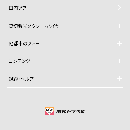
国内ツアー
貸切観光タクシー・ハイヤー
貸切観光タクシー・ハイヤーTOP
車両ラインナップと料金
他都市のツアー
ご利用規約
札幌観光タクシーツアー
東京観光タクシーツアー
コンテンツ
沖縄ヨットクルーザー
ドライバー紹介
四季折々の京都紀行
規約・ヘルプ
大手旅行社パックツアー
募集型企画旅行約款
プライベートジャンボ空港送迎便
お支払い方法
グッズ販売
プライバシーポリシー
会社概要
MKグループTOP