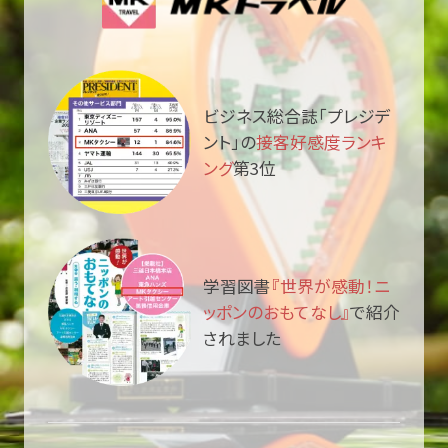
ビジネス総合誌「プレジデ
ント」の
接客好感度ランキ
ング
第3位
学習図書
『世界が感動！ニ
ッポンのおもてなし』
で紹介
されました