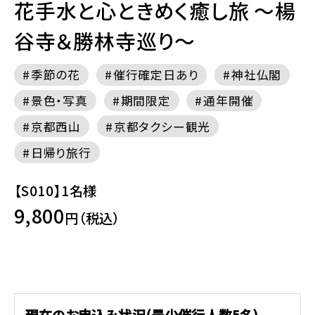
花手水と心ときめく癒し旅 ～楊
谷寺＆勝林寺巡り～
季節の花
催行確定日あり
神社仏閣
景色・写真
期間限定
通年開催
京都西山
京都タクシー観光
日帰り旅行
【S010】1名様
9,800
円（税込）
現在のお申込み状況(最少催行人数5名)