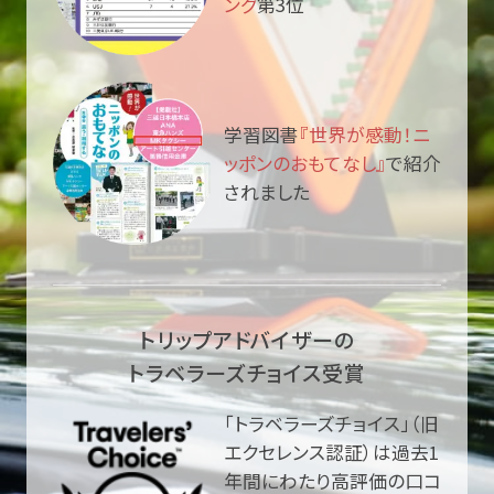
ング
第3位
学習図書
『世界が感動！ニ
ッポンのおもてなし』
で紹介
されました
トリップアドバイザーの
トラベラーズチョイス受賞
「トラベラーズチョイス」（旧
エクセレンス認証）は過去1
年間にわたり高評価の口コ