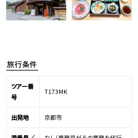
旅行条件
ツアー番
T173MK
号
出発地
京都市
添乗員／
なし（乗務員がその業務を代行