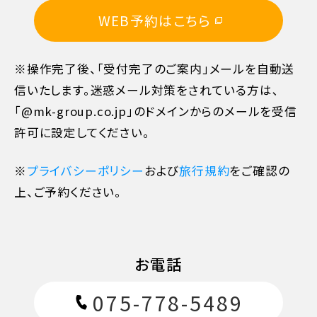
WEB予約はこちら
10日目に当たる日以前
20%
※操作完了後、「受付完了のご案内」メールを自動送
7日目に当たる日以前
30%
信いたします。迷惑メール対策をされている方は､
「@mk-group.co.jp」のドメインからのメールを受信
旅行開始日の前日
40%
許可に設定してください。
旅行開始日の当日
50%
※
プライバシーポリシー
および
旅行規約
をご確認の
上、ご予約ください。
旅行開始後又は無連絡
100%
お電話
075-778-5489