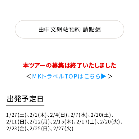
由中文網站預約 請點這
本ツアーの募集は終了いたしました
＜
MKトラベルTOPはこちら▶
＞
出発予定日
1/27(土)
、2/1(木)
、2/4(日)
、2/7(水)
、2/10(土)
、
2/11(日)
、2/12(月)
、2/15(木)
、2/17(土)
、2/20(火)
、
2/23(金)
、2/25(日)
、2/27(火)