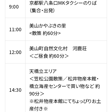
京都駅八条口MKタクシーのりば
9:00
（集合・出発）
美山かやぶきの里
11:00
<散策 約60分>
美山町自然文化村 河鹿荘
12:00
＜ご昼食 約60分＞
天橋立エリア
＜笠松公園散策／松井物産本館・
橋立海産センターで買い物など 約
14:30
90分＞
※松井物産本館にてちょっぴりお土
産付き※