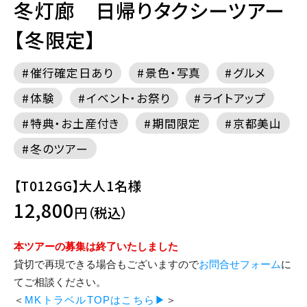
冬灯廊 日帰りタクシーツアー
【冬限定】
催行確定日あり
景色・写真
グルメ
体験
イベント・お祭り
ライトアップ
特典・お土産付き
期間限定
京都美山
冬のツアー
【T012GG】大人1名様
12,800
円（税込）
本ツアーの募集は終了いたしました
貸切で再現できる場合もございますので
お問合せフォーム
に
てご相談ください。
＜
MKトラベルTOPはこちら▶
＞