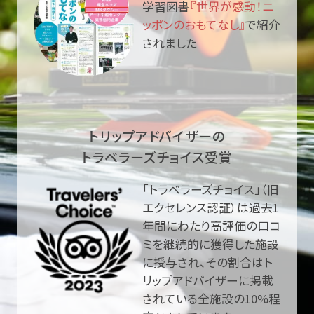
学習図書
『世界が感動！ニ
ッポンのおもてなし』
で紹介
されました
トリップアドバイザーの
トラベラーズチョイス受賞
「トラベラーズチョイス」（旧
エクセレンス認証）は過去1
年間にわたり高評価の口コ
ミを継続的に獲得した施設
に授与され、その割合はト
リップアドバイザーに掲載
されている全施設の10%程