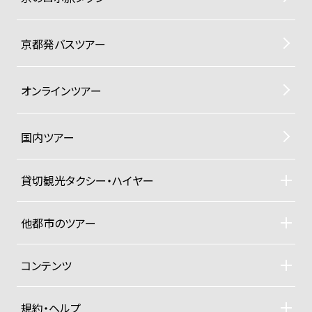
京都発バスツアー
オンラインツアー
国内ツアー
貸切観光タクシー・ハイヤー
貸切観光タクシー・ハイヤーTOP
車両ラインナップと料金
他都市のツアー
ご利用規約
札幌観光タクシーツアー
東京観光タクシーツアー
コンテンツ
沖縄ヨットクルーザー
ドライバー紹介
四季折々の京都紀行
規約・ヘルプ