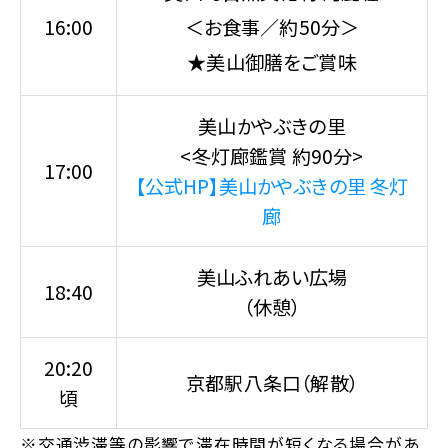
16:00
＜お食事／約50分＞
★美山御膳をご賞味
美山かやぶきの里
<冬灯廊鑑賞 約90分>
17:00
【公式HP】美山かやぶきの里 冬灯
廊
美山ふれあい広場
18:40
（休憩）
20:20
京都駅八条口（解散）
頃
※交通渋滞等の影響で滞在時間が短くなる場合があ