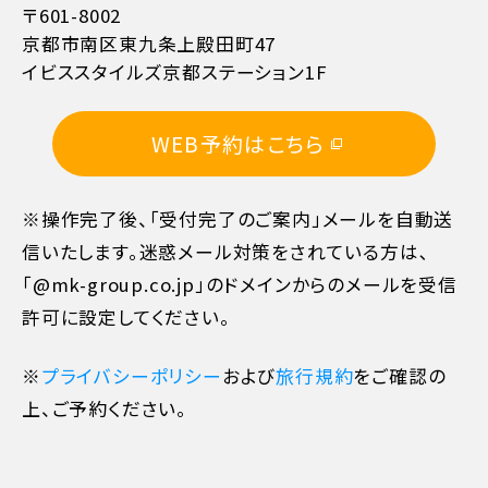
〒601-8002
京都市南区東九条上殿田町47
イビススタイルズ京都ステーション1F
11日目に当たる日以前
無料
WEB予約はこちら
10日目に当たる日以前
20%
※操作完了後、「受付完了のご案内」メールを自動送
7日目に当たる日以前
30%
信いたします。迷惑メール対策をされている方は､
「@mk-group.co.jp」のドメインからのメールを受信
旅行開始日の前日
40%
許可に設定してください。
旅行開始日の当日
50%
※
プライバシーポリシー
および
旅行規約
をご確認の
上、ご予約ください。
旅行開始後又は無連絡
100%